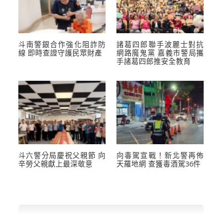
斗南警銀合作強化阻詐防
諸葛四郎聯手波麗士對抗
線 即時查證守護民眾財產
網路魔鬼黨 嘉義市警局攜
手諸葛四郎推安全教育
斗六警分局慶祝父親節 向
向毒駕宣戰！新北警再佈
辛勞父親獻上最深敬意
天羅地網 查獲毒酒駕36件