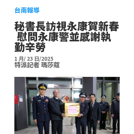
台南報導
秘書長訪視永康賀新春
慰問永康警並感謝執
勤辛勞
1 月/ 23 日/2025
特派記者 瑪莎蔻