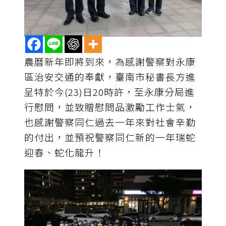
農曆新年即將到來，為感謝警察對永康
區治安交通的奉獻，臺南市秘書長方進
呈特於今(23)日20時許，至永康分局進
行慰問，並致贈慰問品激勵工作士氣，
也感謝警察同仁過去一年來對社會辛勤
的付出，並預祝警察同仁新的一年瑞蛇
迎春、蛇化龍升！