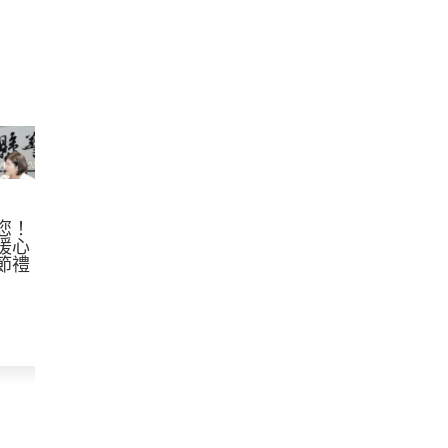
您！
暖心
節禮