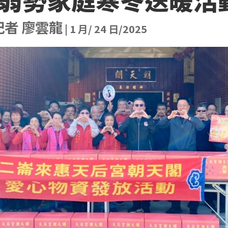
記者 廖雲龍
|
1 月/ 24 日/2025