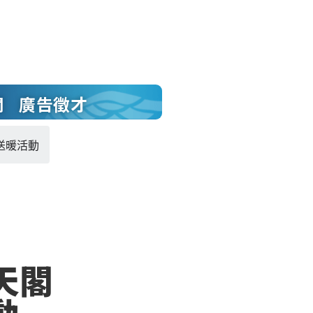
聞
廣告徵才
送暖活動
天閣
動