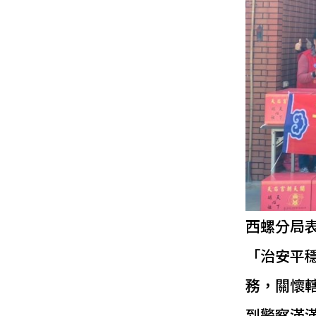
西螺分局
「治安平
務，關懷
到警察滿