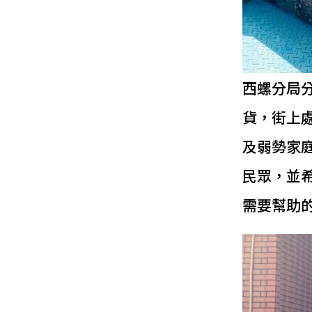
西螺分局
貨，街上
及弱勢家
民眾，並
需要幫助