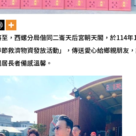
至，西螺分局偕同二崙天后宮朝天閣，於114年1
春節救濟物資發放活動」，傳送愛心給鄉親朋友，
獨居長者備感溫馨。