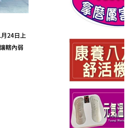
月24日上
讓轄內弱