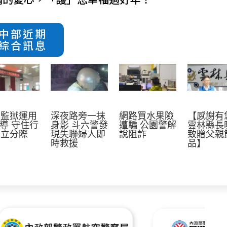
中部近期
綜合訊息
林監獄運用
深夜路旁一抹
網路買水果險
【感謝有
宣導 守住行
身影 斗六警發
遭騙 公園警解
雲林縣長
中立分際
現失聯婦人即
說阻詐
致贈父親
時救援
品】