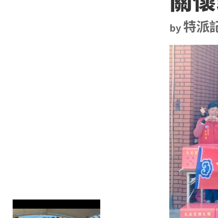
特派
by