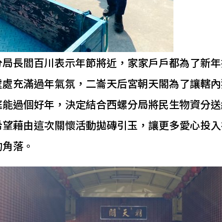
分局長閻百川表示年節將近，家家戶戶都為了新年
處處充滿過年氣氛，二崙天后宮朝天閣為了讓轄內
庭能過個好年，決定結合西螺分局將民生物資分送
希望藉由這次關懷活動拋磚引玉，讓更多愛心投入
的角落。