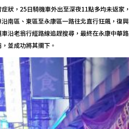
症狀，25日騎機車外出至深夜11點多均未返家
車沿南區、東區至永康區一路往北直行狂飆，復興
邏車沿老翁行經路線追趕搜尋，最終在永康中華路
翁，並成功將其攔下。