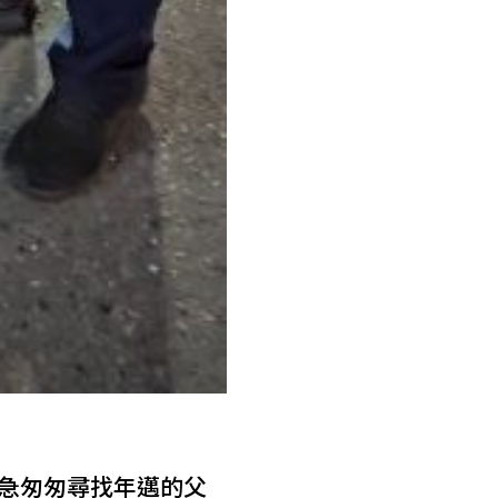
屬急匆匆尋找年邁的父