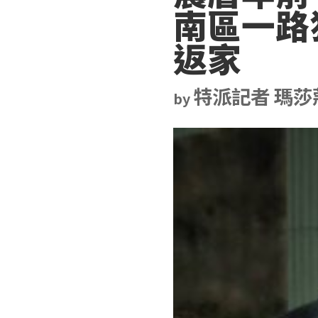
南區一路
返家
特派記者 瑪莎
by