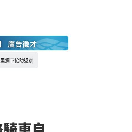
聞
廣告徵才
公里攔下協助返家
路騎車自