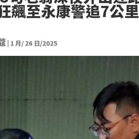
狂飆至永康警追7公
蔻
|
1 月/ 26 日/2025