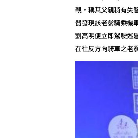
親，稱其父親稍有失智
器發現該老翁騎乘機
劉高明便立即駕駛巡
在往反方向騎車之老