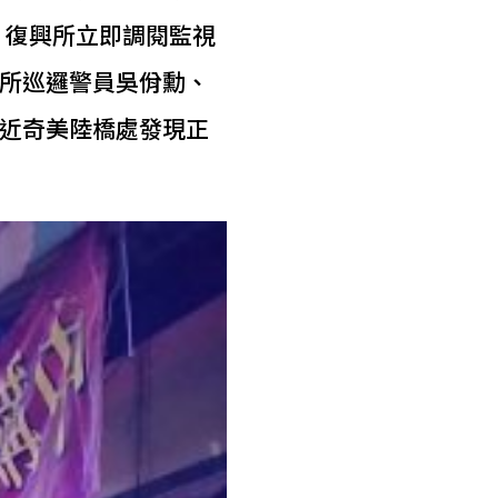
，復興所立即調閱監視
所巡邏警員吳佾勳、
近奇美陸橋處發現正