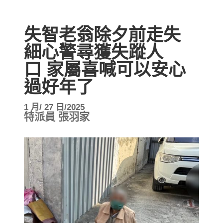
失智老翁除夕前走失
細心警尋獲失蹤人
口 家屬喜喊可以安心
過好年了
1 月/ 27 日/2025
特派員 張羽家