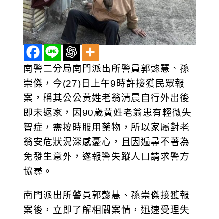
南警二分局南門派出所警員郭㦤慧、孫
崇傑，今(27)日上午9時許接獲民眾報
案，稱其公公黃姓老翁清晨自行外出後
即未返家，因90歲黃姓老翁患有輕微失
智症，需按時服用藥物，所以家屬對老
翁安危狀況深感憂心，且因遍尋不著為
免發生意外，遂報警失蹤人口請求警方
協尋。
南門派出所警員郭㦤慧、孫崇傑接獲報
案後，立即了解相關案情，迅速受理失