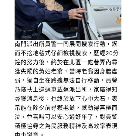
南門派出所員警一同展開搜索行動，鍥
而不捨地毯式仔細檢視搜索，歷經20分
鐘的努力後，終於在北區一處巷弄內尋
獲失蹤的黃姓老翁，當時老翁因身體虛
弱，獨自坐在路邊無法自行移動，員警
乃攙扶上巡邏車載返派出所，家屬得知
尋獲消息後，也終於放下心中大石，表
示能在除夕前尋獲老翁，感動得喜極而
泣，並喜喊可以安心過好年了，對員警
積極協尋之為民服務精神及高效率表現
由衷謝意。