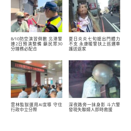
8/10防空演習倒數 北港警
夏日炎炎七旬嬤出門體力
連2日預演整備 籲民眾30
不支 永康暖警扶上巡邏車
分鐘務必配合
護送返家
雲林監獄運用AI宣導 守住
深夜路旁一抹身影 斗六警
行政中立分際
發現失聯婦人即時救援