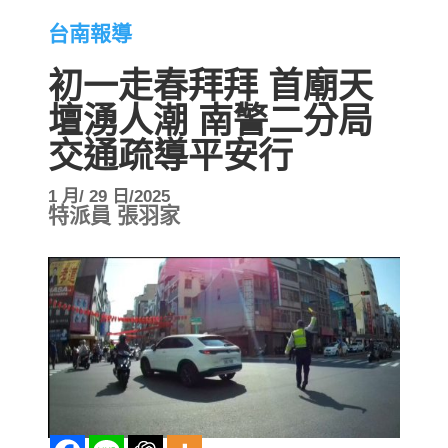
台南報導
初一走春拜拜 首廟天
壇湧人潮 南警二分局
交通疏導平安行
1 月/ 29 日/2025
特派員 張羽家