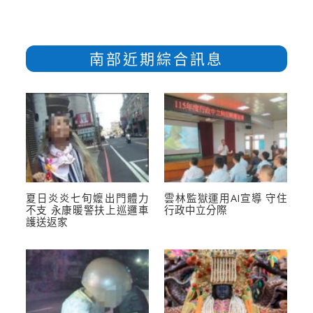
南部近期綜合訊息
夏日炎炎七旬嬤出門體力
雲林監獄運用AI宣導 守住
不支 永康暖警扶上巡邏車
行政中立分際
護送返家