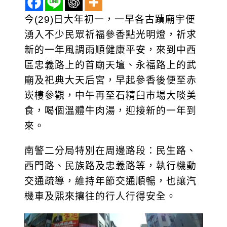
今(29)日大年初一，一早各古蹟廟宇便
湧入不少民眾祈福參香點光明燈，祈求
新的一年風調雨順健康平安，來到中西
區忠義路上的首廟天壇、永福路上的武
廟及祀典大天后宮，早起參香後便至赤
崁樓參觀，中午再至石精臼市場大啖美
食，喝個溫體牛肉湯，迎接新的一年到
來。
南警二分局特別在周邊路段：民生路、
西門路、民族路及忠義路等，執行機動
交通疏導，維持年節交通順暢，也讓汽
機車及熙來攘往的行人行得安全。