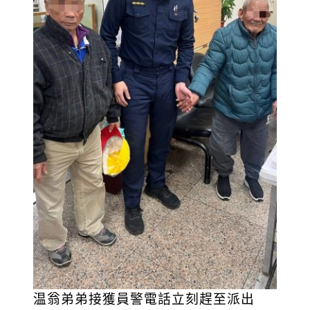
温翁弟弟接獲員警電話立刻趕至派出