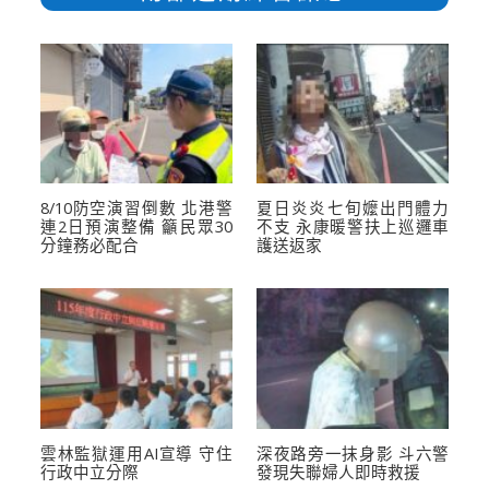
8/10防空演習倒數 北港警
夏日炎炎七旬嬤出門體力
連2日預演整備 籲民眾30
不支 永康暖警扶上巡邏車
分鐘務必配合
護送返家
雲林監獄運用AI宣導 守住
深夜路旁一抹身影 斗六警
行政中立分際
發現失聯婦人即時救援