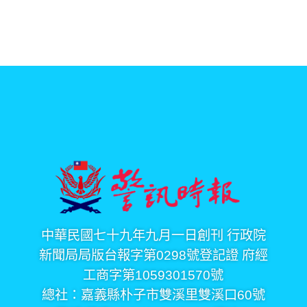
中華民國七十九年九月一日創刊 行政院
新聞局局版台報字第0298號登記證 府經
工商字第1059301570號
總社：嘉義縣朴子市雙溪里雙溪口60號