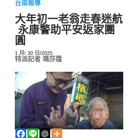
台南報導
大年初一老翁走春迷航
永康警助平安返家團
圓
1 月/ 30 日/2025
特派記者 瑪莎蔻