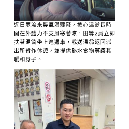
近日寒流來襲氣溫驟降，擔心温翁長時
間在外體力不支風寒著涼，田等2員立即
扶著温翁坐上巡邏車，載送温翁返回派
出所暫作休憩，並提供熱水食物等讓其
暖和身子。