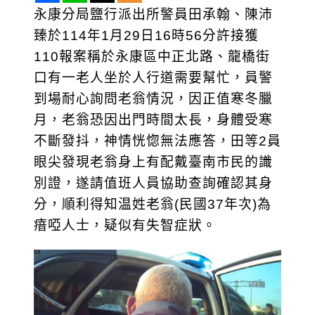
永康分局鹽行派出所警員田承翰、陳沛
臻於114年1月29日16時56分許接獲
110報案稱於永康區中正北路、龍橋街
口有一老人坐於人行道需要幫忙，員警
到場耐心詢問老翁情況，因正值寒冬臘
月，老翁恐因出門時間太長，身體受寒
不斷發抖，神情恍惚無法應答，田等2員
眼尖發現老翁身上有配戴臺南市民的識
別證，遂請值班人員協助查詢確認其身
分，順利得知温姓老翁(民國37年次)為
瘖啞人士，疑似有失智症狀。