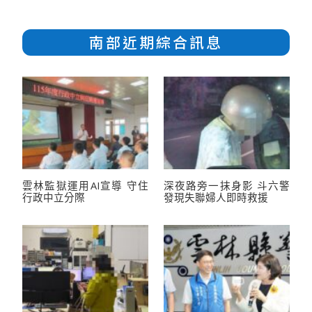
南部近期綜合訊息
雲林監獄運用AI宣導 守住
深夜路旁一抹身影 斗六警
行政中立分際
發現失聯婦人即時救援