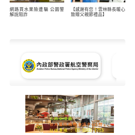
網路買水果險遭騙 公園警
【感謝有您！雲林縣長暖心
解說阻詐
致贈父親節禮品】