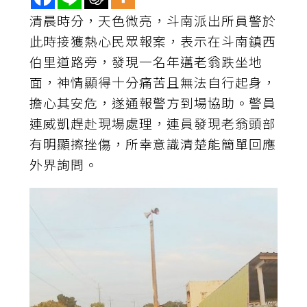
清晨時分，天色微亮，斗南派出所員警於
此時接獲熱心民眾報案，表示在斗南鎮西
伯里道路旁，發現一名年邁老翁跌坐地
面，神情顯得十分痛苦且無法自行起身，
擔心其安危，遂通報警方到場協助。警員
連威凱趕赴現場處理，連員發現老翁頭部
有明顯擦挫傷，所幸意識清楚能簡單回應
外界詢問。