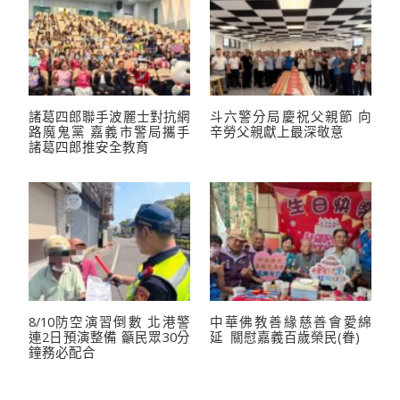
諸葛四郎聯手波麗士對抗網
斗六警分局慶祝父親節 向
路魔鬼黨 嘉義市警局攜手
辛勞父親獻上最深敬意
諸葛四郎推安全教育
8/10防空演習倒數 北港警
中華佛教善緣慈善會愛綿
連2日預演整備 籲民眾30分
延 關慰嘉義百歲榮民(眷)
鐘務必配合