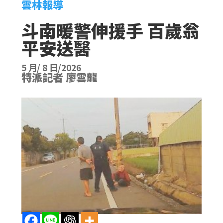
雲林報導
斗南暖警伸援手 百歲翁
平安送醫
5 月/ 8 日/2026
特派記者 廖雲龍