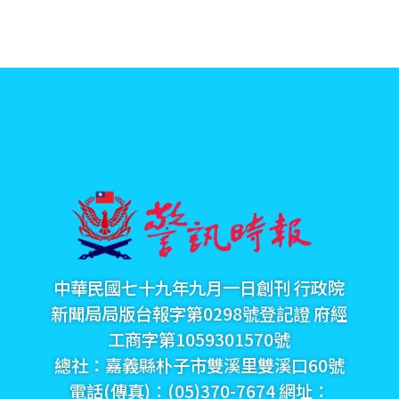
中華民國七十九年九月一日創刊 行政院
新聞局局版台報字第0298號登記證 府經
工商字第1059301570號
總社：嘉義縣朴子市雙溪里雙溪口60號
電話(傳真)：(05)370-7674 網址：