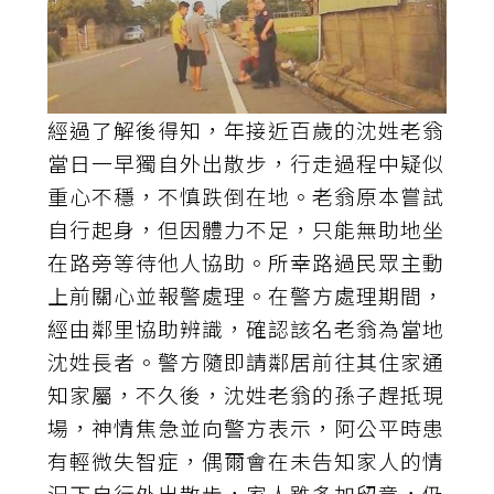
經過了解後得知，年接近百歲的沈姓老翁
當日一早獨自外出散步，行走過程中疑似
重心不穩，不慎跌倒在地。老翁原本嘗試
自行起身，但因體力不足，只能無助地坐
在路旁等待他人協助。所幸路過民眾主動
上前關心並報警處理。在警方處理期間，
經由鄰里協助辨識，確認該名老翁為當地
沈姓長者。警方隨即請鄰居前往其住家通
知家屬，不久後，沈姓老翁的孫子趕抵現
場，神情焦急並向警方表示，阿公平時患
有輕微失智症，偶爾會在未告知家人的情
況下自行外出散步，家人雖多加留意，仍