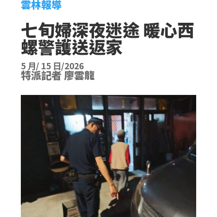
雲林報導
七旬婦深夜迷途 暖心西
螺警護送返家
5 月/ 15 日/2026
特派記者 廖雲龍