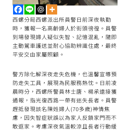
西螺分局西螺派出所員警日前深夜執勤
時，獲報一名高齡婦人於街頭徬徨。員警
到場發現婦人疑似失智、記憶混亂，隨即
主動駕車護送並耐心協助辨識住處，最終
平安交由家屬照顧。
警方除化解深夜走失危機，也溫馨宣導預
防走失工具，展現為民服務熱忱。日前凌
晨時分，西螺所警員林士唐、楊承遠接獲
通報，指光復西路一帶有迷失長者。員警
趕抵發現該名陳姓婦人(70多歲)神情焦
慮，因失智症狀誤以為家人反鎖家門而不
敢返家。考慮深夜氣溫較涼且長者行動緩