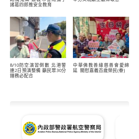
諸葛四郎推安全教育
8/10防空演習倒數 北港警
中華佛教善緣慈善會愛綿
連2日預演整備 籲民眾30分
延 關慰嘉義百歲榮民(眷)
鐘務必配合