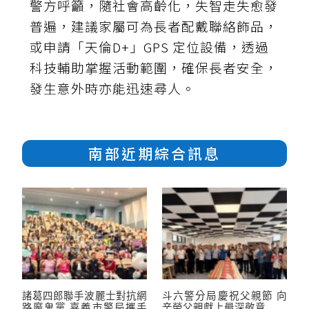
警方呼籲，隨社會高齡化，失智走失愈發
普遍，建議家屬可為長者配戴聯絡飾品，
或申請「天倫D+」GPS 定位設備，透過
科技輔助掌握活動範圍，確保長者安全，
發生意外時亦能迅速尋人。
南部近期綜合訊息
諸葛四郎聯手波麗士對抗網
斗六警分局慶祝父親節 向
路魔鬼黨 嘉義市警局攜手
辛勞父親獻上最深敬意