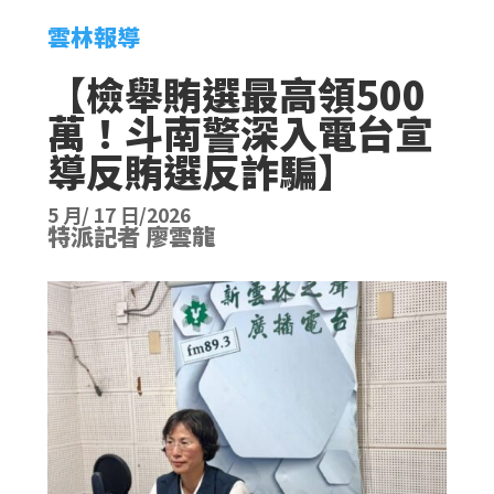
雲林報導
【檢舉賄選最高領500
萬！斗南警深入電台宣
導反賄選反詐騙】
5 月/ 17 日/2026
特派記者 廖雲龍