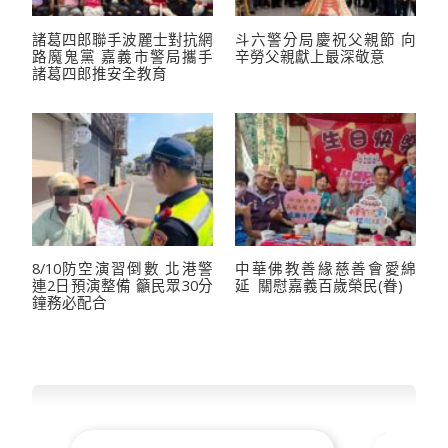
諸葛四郎聯手波麗士對抗網
斗六警分局慶祝父親節 向
路魔鬼黨 嘉義市警局攜手
辛勞父親獻上最深敬意
諸葛四郎推安全教育
8/10防空演習倒數 北港警
中華佛教善緣慈善會愛綿
連2日預演整備 籲民眾30分
延 關慰嘉義百歲榮民(眷)
鐘務必配合