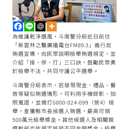
為維護乾淨選風，斗南警分局近日前往
「新雲林之聲廣播電台FM89.3」進行反
賄選宣導，向民眾說明檢舉賄選規定，並
介紹「接、保、打」三口訣，鼓勵民眾勇
於檢舉不法，共同守護公平選舉。
斗南警分局表示，若發現現金、禮品、餐
敘等疑似賄選情形，可利用手機錄影、拍
照蒐證，並撥打0800-024-099（按4）檢
舉，查獲縣市長候選人賄選，最高可領
500萬元檢舉獎金。其他候選人及相關競
選幹部也依規定核發不同金額獎金，檢舉