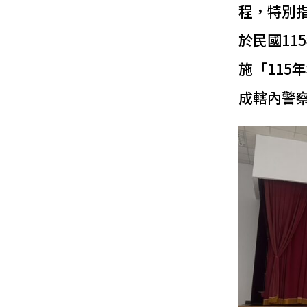
程，特別
於民國11
施「11
成轄內警