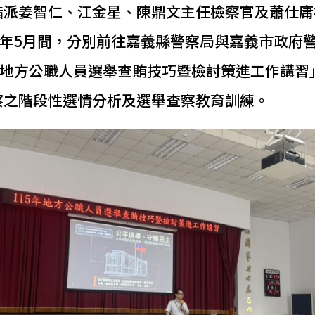
指派姜智仁、江金星、陳鼎文主任檢察官及蕭仕庸
5年5月間，分別前往嘉義縣警察局與嘉義市政府
5年地方公職人員選舉查賄技巧暨檢討策進工作講習
察之階段性選情分析及選舉查察教育訓練。