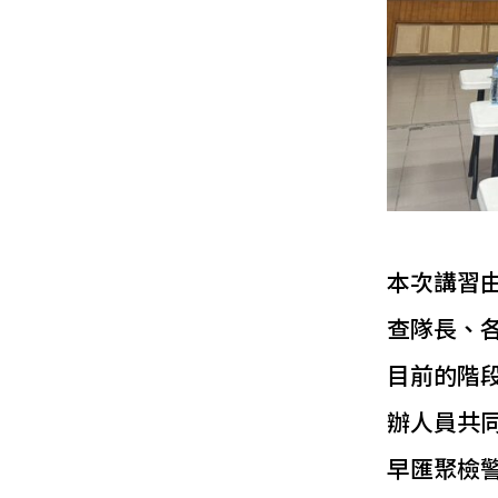
本次講習
查隊長、
目前的階
辦人員共
早匯聚檢