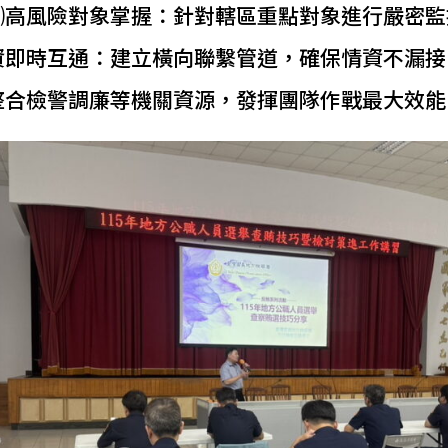
⑵高風險對象掌握：針對轄區重點對象進行嚴密監
資即時互通：建立橫向聯繫管道，確保情資不漏接
整合檢警調廉等機關資源，發揮團隊作戰最大效能