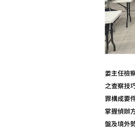
姜主任檢
之查察技
罪構成要
掌握偵辦
盤及境外