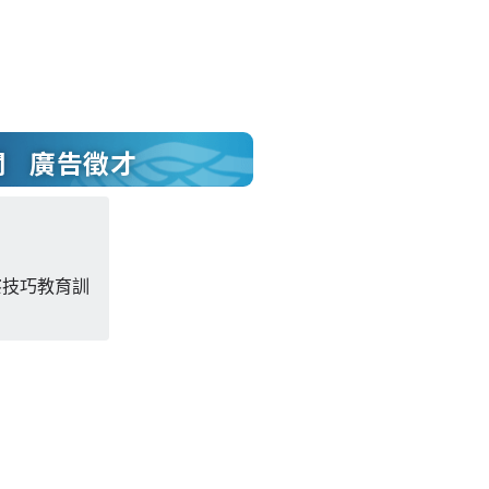
聞
廣告徵才
察技巧教育訓