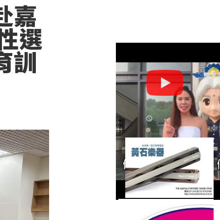
赴嘉
性選
育訓