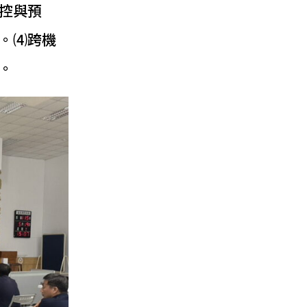
控與預
。⑷跨機
。