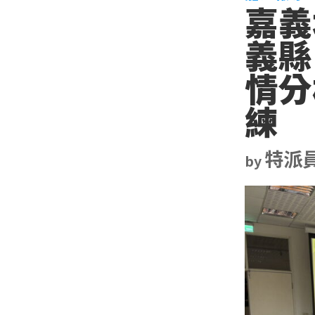
嘉義
義縣
情分
練
特派
by