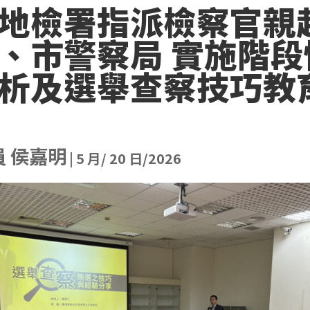
地檢署指派檢察官親
、市警察局 實施階段
析及選舉查察技巧教
員 侯嘉明
|
5 月/ 20 日/2026