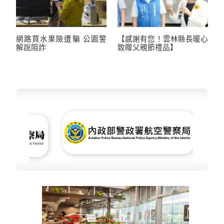
網路買水果險遭騙 公園警
【感謝有您！雲林縣長暖心
解說阻詐
致贈父親節禮品】