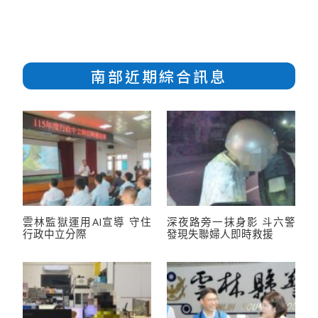
南部近期綜合訊息
雲林監獄運用AI宣導 守住
深夜路旁一抹身影 斗六警
行政中立分際
發現失聯婦人即時救援