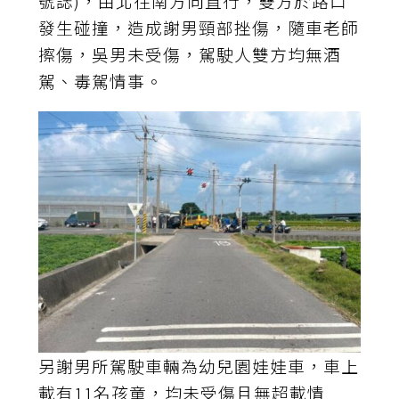
號誌)，由北往南方向直行，雙方於路口
發生碰撞，造成謝男頸部挫傷，隨車老師
擦傷，吳男未受傷，駕駛人雙方均無酒
駕、毒駕情事。
另謝男所駕駛車輛為幼兒園娃娃車，車上
載有11名孩童，均未受傷且無超載情