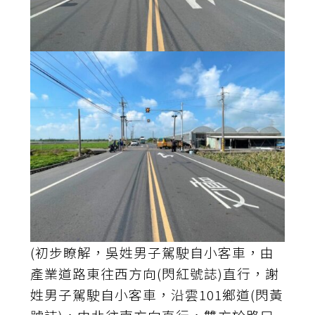
(初步瞭解，吳姓男子駕駛自小客車，由
產業道路東往西方向(閃紅號誌)直行，謝
姓男子駕駛自小客車，沿雲101鄉道(閃黃