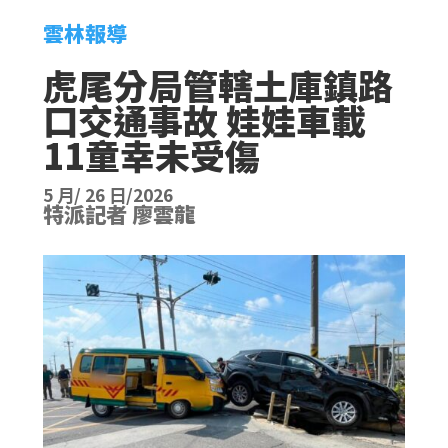
雲林報導
虎尾分局管轄土庫鎮路
口交通事故 娃娃車載
11童幸未受傷
5 月/ 26 日/2026
特派記者 廖雲龍