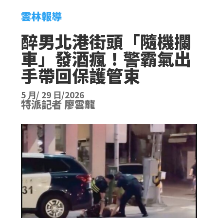
雲林報導
​醉男北港街頭「隨機攔
車」發酒瘋！警霸氣出
手帶回保護管束
5 月/ 29 日/2026
特派記者 廖雲龍