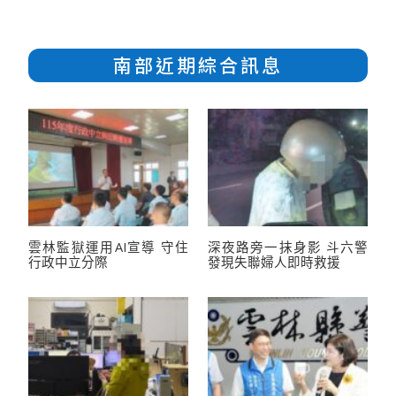
南部近期綜合訊息
雲林監獄運用AI宣導 守住
深夜路旁一抹身影 斗六警
行政中立分際
發現失聯婦人即時救援