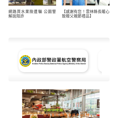
網路買水果險遭騙 公園警
【感謝有您！雲林縣長暖心
解說阻詐
致贈父親節禮品】