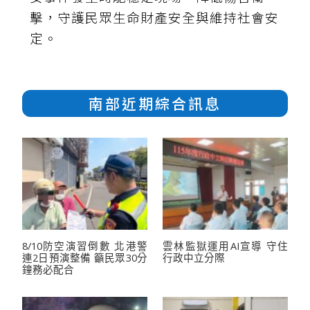
擊，守護民眾生命財產安全與維持社會安
定。
南部近期綜合訊息
8/10防空演習倒數 北港警
雲林監獄運用AI宣導 守住
連2日預演整備 籲民眾30分
行政中立分際
鐘務必配合