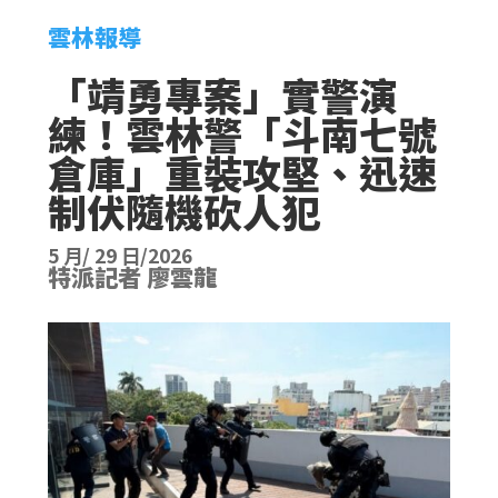
雲林報導
​「靖勇專案」實警演
練！雲林警「斗南七號
倉庫」重裝攻堅、迅速
制伏隨機砍人犯
5 月/ 29 日/2026
特派記者 廖雲龍