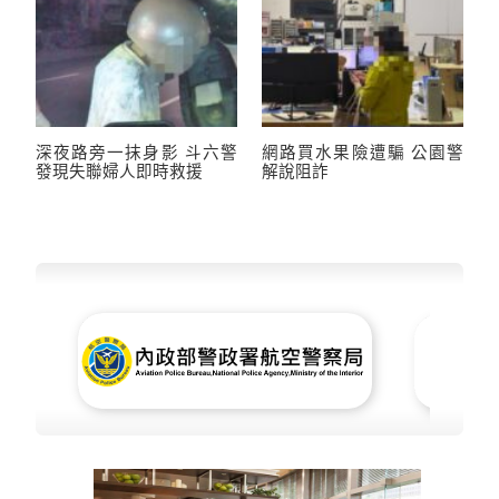
深夜路旁一抹身影 斗六警
網路買水果險遭騙 公園警
發現失聯婦人即時救援
解說阻詐