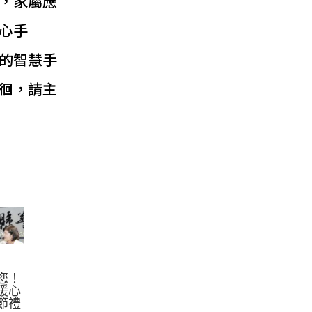
，家屬應
心手
的智慧手
徊，請主
您！
暖心
節禮