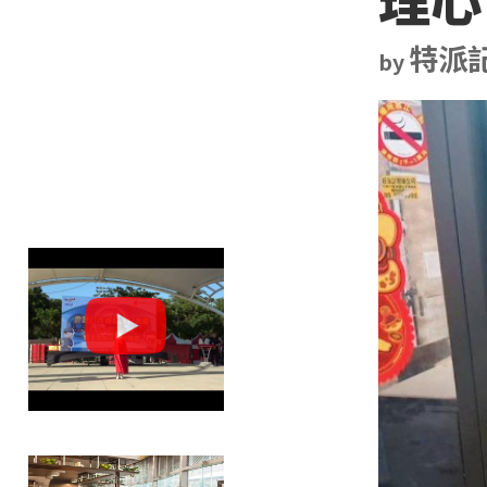
特派
by