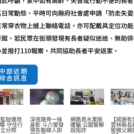
藉此呼籲，家中如有高齡、失智或行動不便的長者
其日常動態。平時可向縣府社會處申請「防走失愛
在常穿衣物上縫上聯絡電話，亦可配戴具定位功能
行蹤。若民眾在街頭發現有長者疑似迷途、無助徘
並撥打110報案，共同協助長者平安返家。
中部近期
綜合訊息
林監獄運用
深夜路旁一抹
網路買水果險
【感謝有
宣導 守住行
身影 斗六警發
遭騙 公園警解
雲林縣長
中立分際
現失聯婦人即
說阻詐
致贈父親