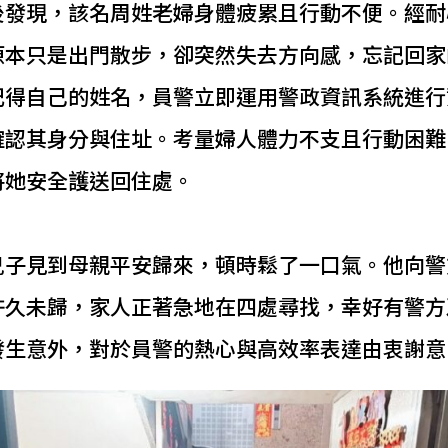
後發現，該名周姓老婦身體疲累且行動不便。經耐
原本只是出門散步，卻突然失去方向感，忘記回家
記得自己的姓名，員警立即運用警政資訊系統進行
確認其身分與住址。考量婦人體力不支且行動困難
將她安全護送回住處。
兒子見到母親平安歸來，頓時鬆了一口氣。他向警
許久未歸，家人正著急地在四處尋找，幸好有警方
發生意外，對於員警的熱心與高效率表達由衷謝意