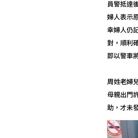
員警抵達
婦人表示
幸婦人仍
對，順利
即以警車
周姓老婦
母親出門
助，才未