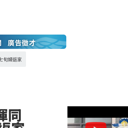
聞
廣告徵才
七旬婦返家
揮同
返家