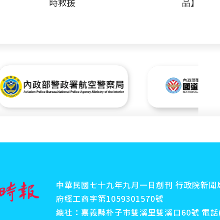
時救援
品】
中華民國七十九年九月一日創刊 行政院新聞局
府經工商字第1059301570號
總社：嘉義縣朴子市雙溪里雙溪口60號 電話(傳真)