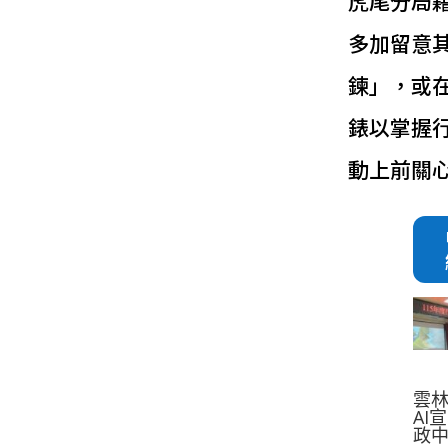
虎尾分局
多加留意
鍊」，或
錶以掌握
動上前關心
雲
AI
政