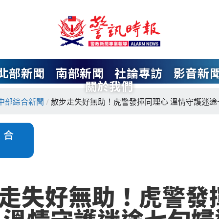
北部新聞
南部新聞
社論專訪
影音新
關於我們
中部綜合新聞
/
散步走失好無助！虎警發揮同理心 溫情守護迷途
綜合
走失好無助！虎警發
 溫情守護迷途七旬婦