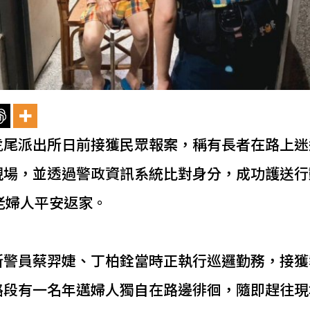
虎尾派出所日前接獲民眾報案，稱有長者在路上迷
現場，並透過警政資訊系統比對身分，成功護送行
老婦人平安返家。
所警員蔡羿婕、丁柏銓當時正執行巡邏勤務，接獲
路段有一名年邁婦人獨自在路邊徘徊，隨即趕往現