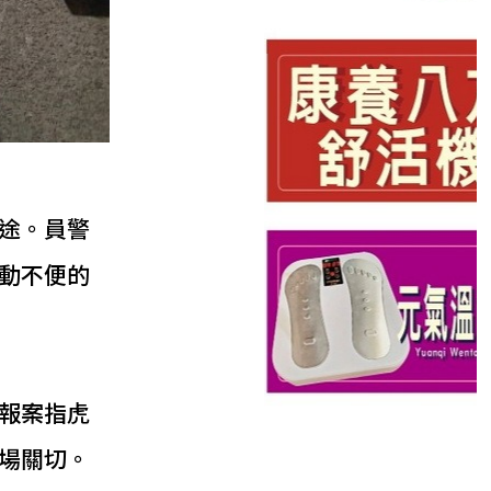
途。員警
動不便的
報案指虎
場關切。