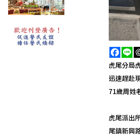
虎尾分局
迅速趕赴
71歲周姓
虎尾派出
尾鎮新興