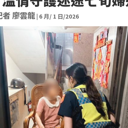
記者 廖雲龍
|
6 月/ 1 日/2026