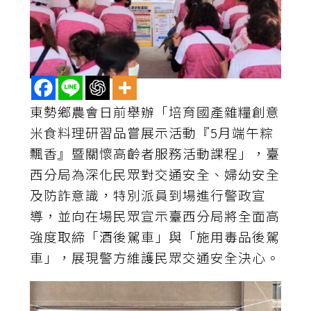
東勢鄉農會日前舉辦「培育國產雜糧創意
米食料理研習品嘗展示活動『5月端午粽
飄香』暨關懷高齡者服務活動課程」，臺
西分局為深化民眾對交通安全、婦幼安全
及防詐意識，特別派員到場進行警政宣
導，並向在場民眾宣示臺西分局將全面高
強度取締「酒後駕車」與「施用毒品後駕
車」，展現警方維護民眾交通安全決心。