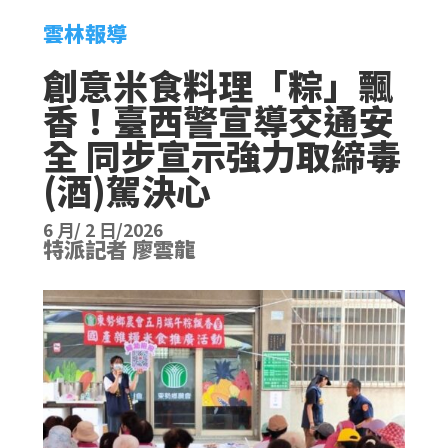
雲林報導
創意米食料理「粽」飄
香！臺西警宣導交通安
全 同步宣示強力取締毒
(酒)駕決心
6 月/ 2 日/2026
特派記者 廖雲龍