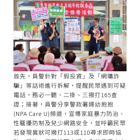
首先，員警針對「假投資」及「網購詐
騙」等話術進行拆解，提醒民眾遇到可疑
電話，務必一聽、二掛、三撥打165查
證；接著，員警分享警政署婦幼抱抱
(NPA Care U)頻道，宣導家庭暴力防治、
性騷擾防制及兒少網路安全，並呼籲民眾
若發現異狀可撥打113或110尋求即時協