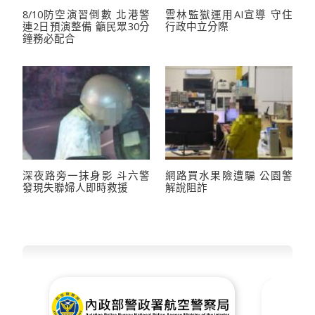
8/10防空演習倒數 北港警
雲林監獄運用AI宣導 守住
連2日預演整備 籲民眾30分
行政中立分際
鐘務必配合
深夜路旁一抹身影 斗六警
網路買水果險遭騙 公園警
發現失聯婦人即時救援
解說阻詐