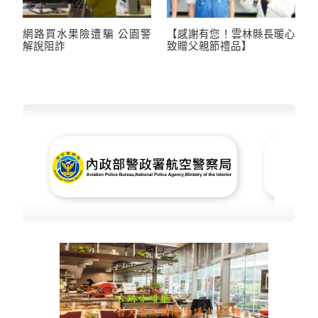
網路買水果險遭騙 公園警
【感謝有您！雲林縣長暖心
解說阻詐
致贈父親節禮品】