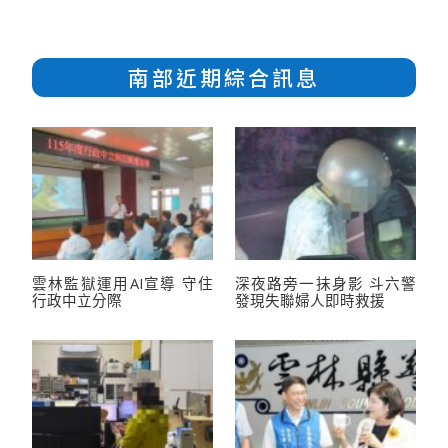
南部近期綜合訊息
雲林監獄運用AI宣導 守住
深夜路旁一抹身影 斗六警
行政中立分際
發現失聯婦人即時救援