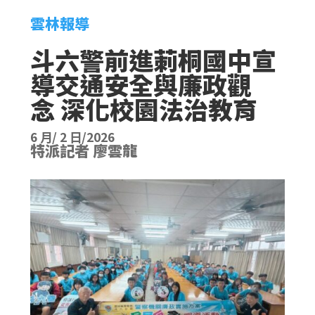
雲林報導
斗六警前進莿桐國中宣
導交通安全與廉政觀
念 深化校園法治教育
6 月/ 2 日/2026
特派記者 廖雲龍