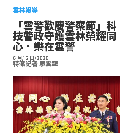
雲林報導
「雲警歡慶警察節」科
技警政守護雲林榮耀同
心．樂在雲警
6 月/ 6 日/2026
特派記者 廖雲龍