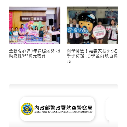
全聯暖心連7年送暖弱勢 捐
開學倒數！嘉義家扶619名
助嘉縣353萬元物資
學子待援 助學金尚缺百萬
元