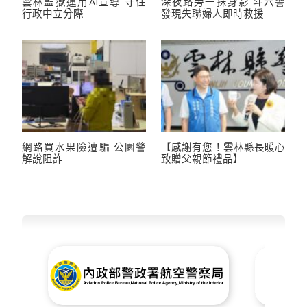
雲林監獄運用AI宣導 守住
深夜路旁一抹身影 斗六警
行政中立分際
發現失聯婦人即時救援
網路買水果險遭騙 公園警
【感謝有您！雲林縣長暖心
解說阻詐
致贈父親節禮品】