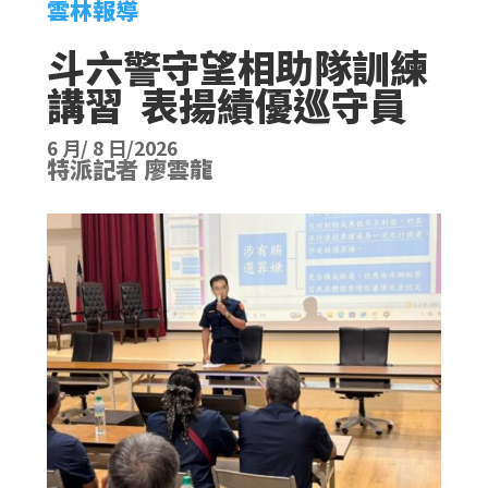
雲林報導
斗六警守望相助隊訓練
講習 表揚績優巡守員
6 月/ 8 日/2026
特派記者 廖雲龍