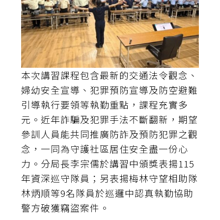
本次講習課程包含最新的交通法令觀念、
婦幼安全宣導、犯罪預防宣導及防空避難
引導執行要領等執勤重點，課程充實多
元。近年詐騙及犯罪手法不斷翻新，期望
參訓人員能共同推廣防詐及預防犯罪之觀
念，一同為守護社區居住安全盡一份心
力。分局長李宗儒於講習中頒獎表揚115
年資深巡守隊員；另表揚梅林守望相助隊
林炳順等9名隊員於巡邏中認真執勤協助
警方破獲竊盜案件。