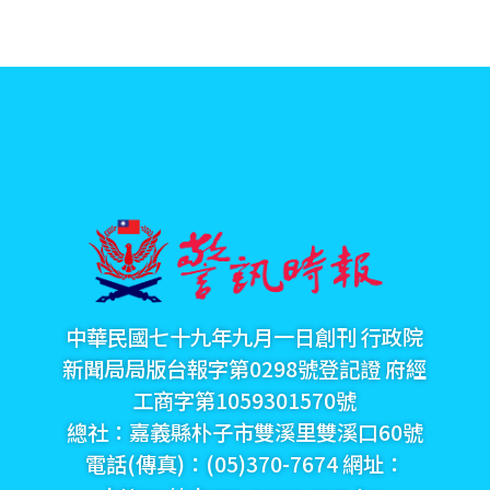
中華民國七十九年九月一日創刊 行政院
新聞局局版台報字第0298號登記證 府經
工商字第1059301570號
總社：嘉義縣朴子市雙溪里雙溪口60號
電話(傳真)：(05)370-7674 網址：
https://alarm-news.com.tw