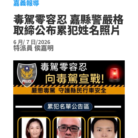
嘉義報導
毒駕零容忍 嘉縣警嚴格
取締公布累犯姓名照片
6 月/ 7 日/2026
特派員 侯嘉明