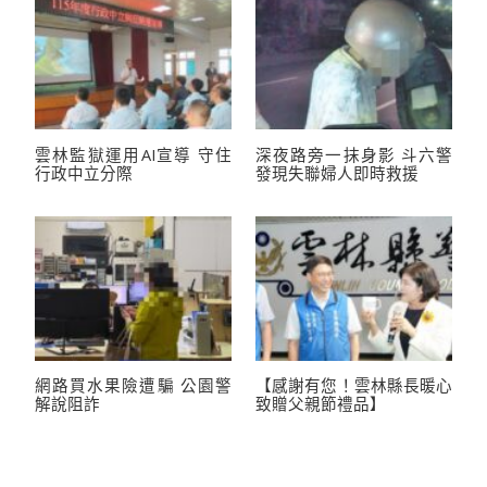
雲林監獄運用AI宣導 守住
深夜路旁一抹身影 斗六警
行政中立分際
發現失聯婦人即時救援
網路買水果險遭騙 公園警
【感謝有您！雲林縣長暖心
解說阻詐
致贈父親節禮品】