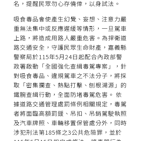
名，提醒民眾勿心存僥倖，以身試法。
吸食毒品會使產生幻覺、妄想、注意力嚴
重無法集中或反應遲緩等情形，一旦駕車
上路，將造成用路人嚴重危害。為捍衛道
路交通安全，守護民眾生命財產，嘉義縣
警察局於115年5月24日起配合內政部警
政署啟動「全國強化查緝毒駕專案」，針
對吸食毒品、違規駕車之不法分子，將採
取「密集攔查、熱點打擊、刨根溯源」的
鐵腕查緝行動，全面防堵毒駕危害。 依
據道路交通管理處罰條例相關規定，毒駕
者將面臨高額罰鍰、吊扣、吊銷駕駛執照
及汽車牌照、車輛移置保管處分外，同時
涉犯刑法第185條之3公共危險罪，並於