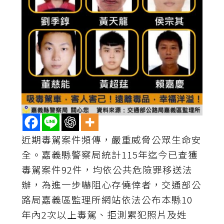
近期毒駕案件頻傳，嚴重威脅公眾生命安
全。嘉義縣警察局統計115年迄今已查獲
毒駕案件92件，均依公共危險罪移送法
辦，為進一步嚇阻心存僥倖者，交通部公
路局嘉義區監理所網站依法公布本縣10
年內2次以上毒駕、拒測累犯照片及姓