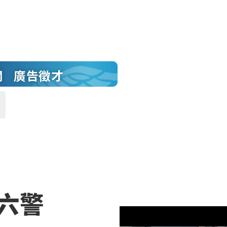
聞
廣告徵才
六警