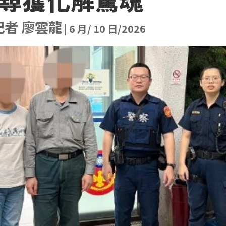
記者 廖雲龍
|
6 月/ 10 日/2026