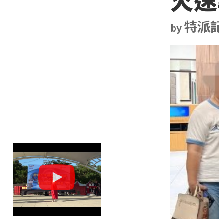
特派
by