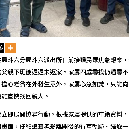
察局斗六分局斗六派出所日前接獲民眾焦急報案，
的父親下班後遲遲未返家，家屬四處尋找仍遍尋不
，擔心老翁在外發生意外，家屬心急如焚，只能向
望能盡快找回親人。
後立即展開協尋行動，根據家屬提供的車籍資料，
器畫面，仔細追查老翁離開後的行車軌跡。經逐一