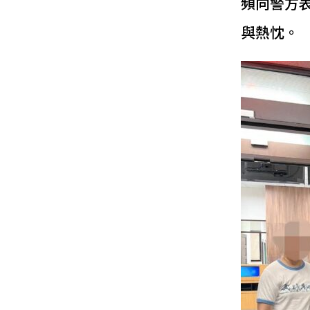
頻向警方
與熱忱。