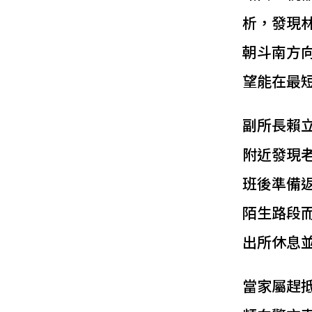
析，發現
朝斗南方
望能在最
副所長賴
附近發現
班後準備
陌生路段
出所休息
當家屬趕