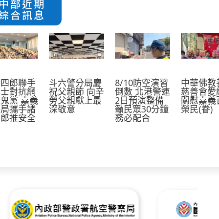
中部近期
綜合訊息
葛四郎聯手
斗六警分局慶
8/10防空演習
中華佛教
麗士對抗網
祝父親節 向辛
倒數 北港警連
慈善會愛
鬼黨 嘉義
勞父親獻上最
2日預演整備
關慰嘉義
警局攜手諸
深敬意
籲民眾30分鐘
榮民(眷)
四郎推安全
務必配合
育