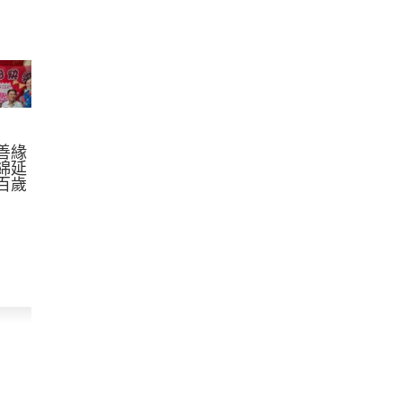
善緣
綿延
百歲