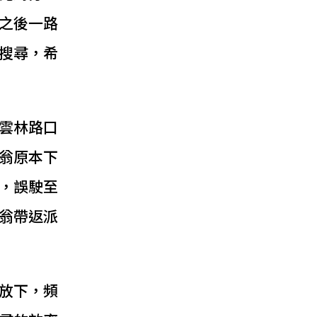
之後一路
搜尋，希
雲林路口
翁原本下
，誤駛至
翁帶返派
放下，頻