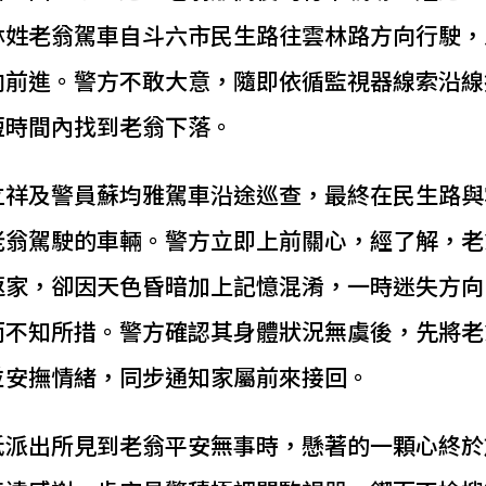
林姓老翁駕車自斗六市民生路往雲林路方向行駛，
向前進。警方不敢大意，隨即依循監視器線索沿線
短時間內找到老翁下落。
立祥及警員蘇均雅駕車沿途巡查，最終在民生路與
老翁駕駛的車輛。警方立即上前關心，經了解，老
返家，卻因天色昏暗加上記憶混淆，一時迷失方向
而不知所措。警方確認其身體狀況無虞後，先將老
並安撫情緒，同步通知家屬前來接回。
抵派出所見到老翁平安無事時，懸著的一顆心終於