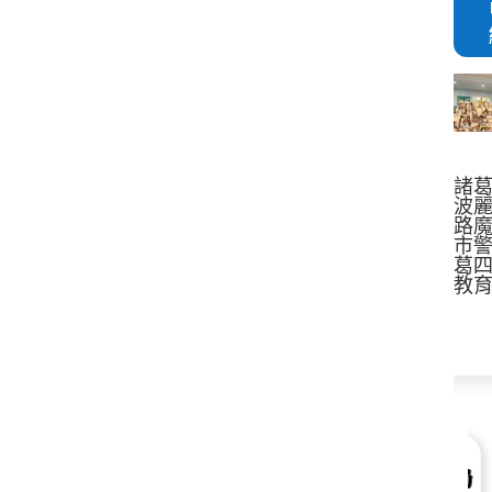
諸
波
路魔
市
葛
教