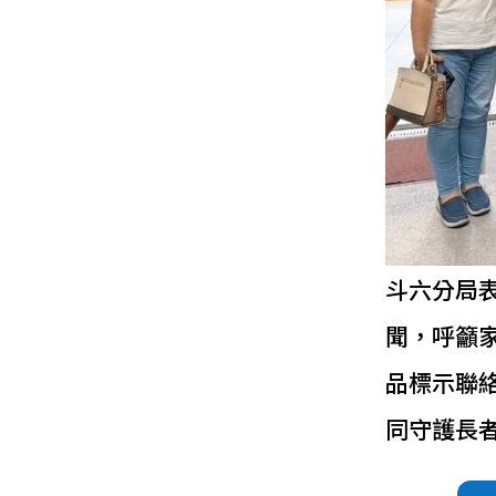
斗六分局
聞，呼籲
品標示聯
同守護長