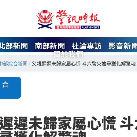
北部新聞
南部新聞
社論專訪
影音新
關於我們
中部綜合新聞
/
父親遲遲未歸家屬心慌 斗六警火速尋獲化解驚魂
綜合
遲遲未歸家屬心慌 斗
尋獲化解驚魂