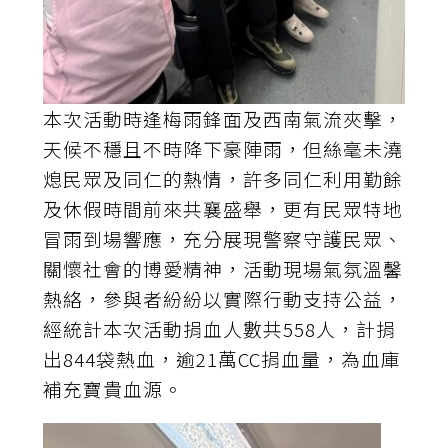
本次活動時逢梅雨鋒面及西南氣流夾擊，
天候不穩且不時降下豪陣雨，但絲毫未澆
熄民眾及同仁的熱情，許多同仁利用勤餘
及休假時間前來共襄盛舉，更有民眾特地
冒雨到場響應，充分展現警察守護民眾、
關懷社會的博愛精神，活動現場氣氛溫馨
熱絡，參與者紛紛以實際行動支持公益，
經統計本次活動捐血人數共558人，計捐
出844袋熱血，逾21萬CC捐血量，為血庫
補充寶貴血源。