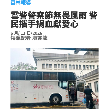
雲林報導
雲警警察節無畏風雨 警
民攜手捐血獻愛心
6 月/ 11 日/2026
特派記者 廖雲龍