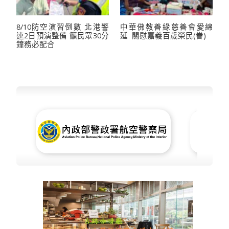
8/10防空演習倒數 北港警
中華佛教善緣慈善會愛綿
連2日預演整備 籲民眾30分
延 關慰嘉義百歲榮民(眷)
鐘務必配合