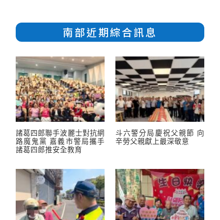
南部近期綜合訊息
諸葛四郎聯手波麗士對抗網
斗六警分局慶祝父親節 向
路魔鬼黨 嘉義市警局攜手
辛勞父親獻上最深敬意
諸葛四郎推安全教育