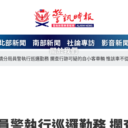
北部新聞
南部新聞
社論專訪
影音新
關於我們
橋分局員警執行巡邏勤務 攔查行跡可疑的自小客車輛 惟該車不
員警執行巡邏勤務 攔