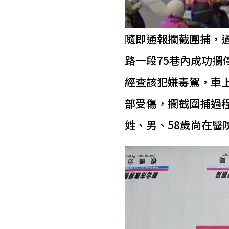
隨即通報攔截圍捕，
路一段75巷內成功攔
經查該犯嫌毒駕，車
部受傷，攔截圍捕過
姓、男、58歲尚在