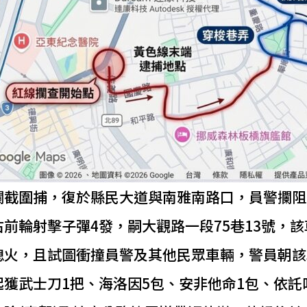
攔截圍捕，復於縣民大道與南雅南路口，員警攔阻
前輪射擊子彈4發，嗣大觀路一段75巷13號，
熄火，且試圖衝撞員警及其他民眾車輛，警員朝該
獲武士刀1把、海洛因5包、安非他命1包、依託