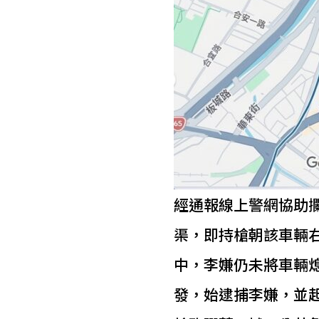
經通報線上警網協助
渠，即持槍朝該車輛右
中，李嫌仍未將車輛
發，始逮捕李嫌，並起