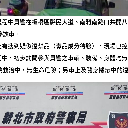
過程中員警在板橋區縣民大道、南雅南路口共開八
停該車。
上有搜到疑似違禁品（毒品成分待驗），現場已控
程中，初步詢問參與員警之車輛、裝備、身體均無
醫院救治中，無生命危險；另車上及隨身攜帶中的