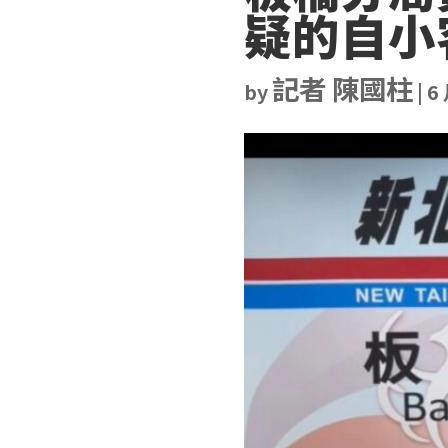
疑的自小
記者 陳國柱
by
|
6