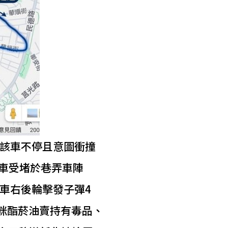
該車不停且意圖衝撞
該車受堵於巷弄車陣
車右後輪擊發子彈4
咪酯菸油賣持有毒品、