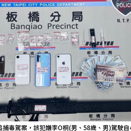
捕毒駕案，該犯嫌李O桐(男、58歲、男)駕駛自小