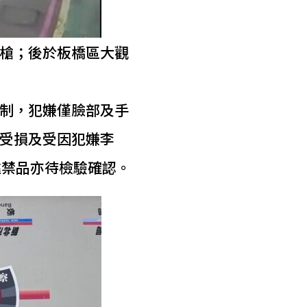
槍；後於板橋區大觀
制，犯嫌僅臉部及手
受損及受因犯嫌李
違禁品亦待檢驗確認。