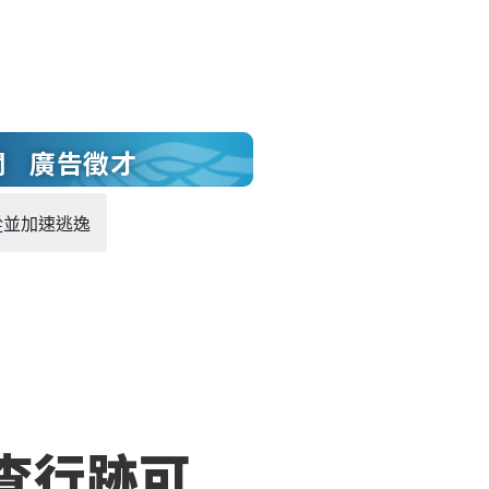
聞
廣告徵才
從並加速逃逸
查行跡可