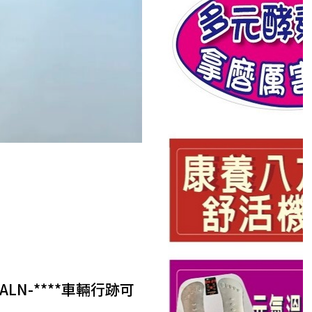
N-****車輛行跡可