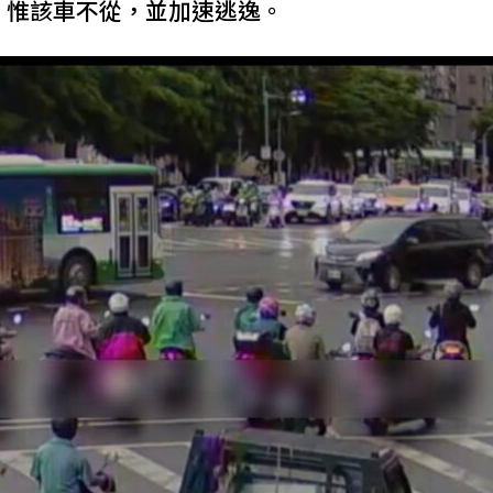
；惟該車不從，並加速逃逸。