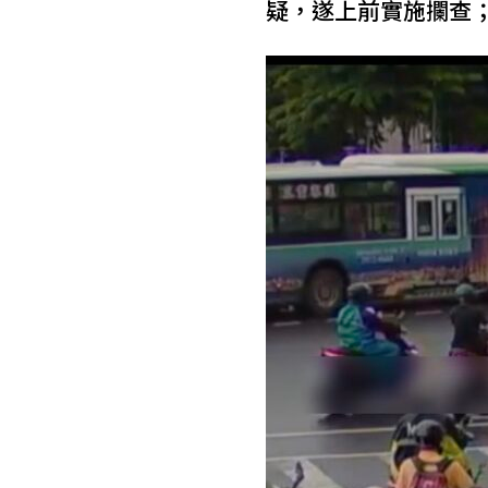
疑，遂上前實施攔查