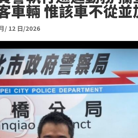
客車輛 惟該車不從並
 月/ 12 日/2026