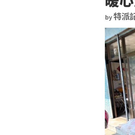
特派
by