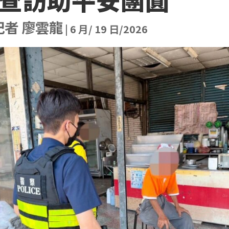
記者 廖雲龍
|
6 月/ 19 日/2026