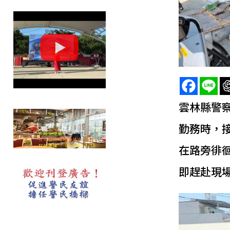
雲林縣警
勤務時，
在路旁徘
即趕赴現