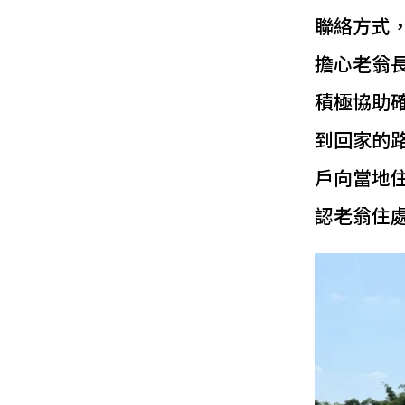
聯絡方式
擔心老翁
積極協助
到回家的
戶向當地
認老翁住