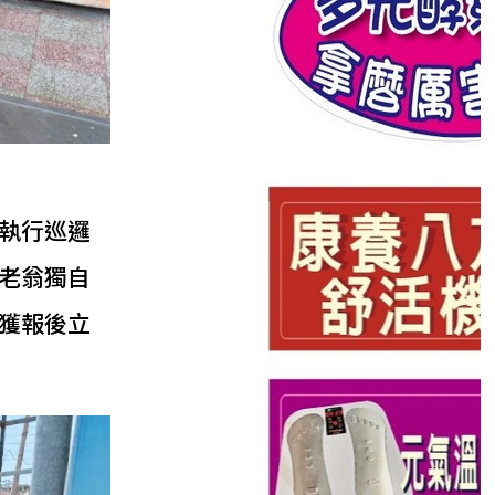
執行巡邏
老翁獨自
獲報後立