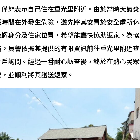
，僅能表示自己住在重光里附近。由於當時天氣炎
長時間在外發生危險，遂先將其安置於安全處所休
確認身分及住家位置，希望能盡快協助返家。為協
路，員警依據其提供的有限資訊前往重光里附近查
住戶詢問。經過一番耐心訪查後，終於在熱心民眾
處，並順利將其護送返家。