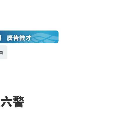
聞
廣告徵才
圓
斗六警