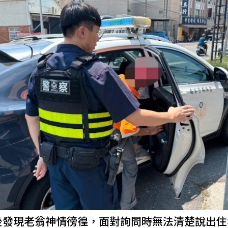
後發現老翁神情徬徨，面對詢問時無法清楚說出住