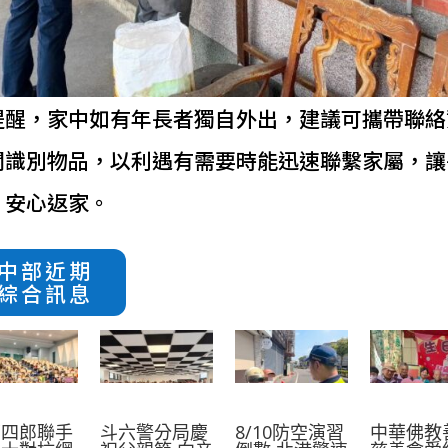
提醒，家中如有年長者獨自外出，建議可攜帶聯絡
關識別物品，以利遇有需要時能迅速聯繫家屬，讓
，安心返家。
中部近期
綜合訊息
葛四郎聯手
斗六警分局慶
8/10防空演習
中華佛教