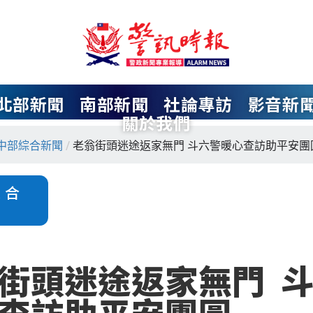
北部新聞
南部新聞
社論專訪
影音新
關於我們
中部綜合新聞
/
老翁街頭迷途返家無門 斗六警暖心查訪助平安團
綜合
街頭迷途返家無門 
查訪助平安團圓