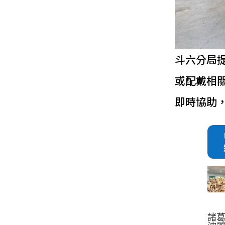
斗六分局
或配戴相
即時協助
諸