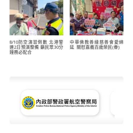
8/10防空演習倒數 北港警
中華佛教善緣慈善會愛綿
連2日預演整備 籲民眾30分
延 關慰嘉義百歲榮民(眷)
鐘務必配合