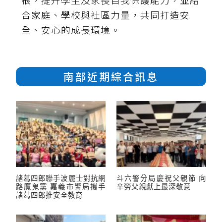
合家庭、學校與社區力量，共同打造安
全、安心的成長環境。
南部近期綜合訊息
諸葛四郎聯手波麗士對抗網
斗六警分局慶祝父親節 向
路魔鬼黨 嘉義市警局攜手
辛勞父親獻上最深敬意
諸葛四郎推安全教育