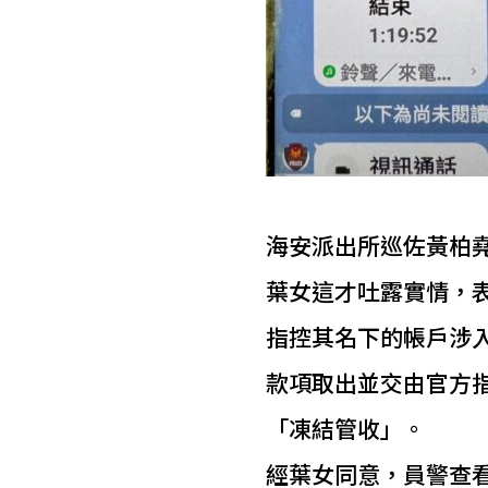
海安派出所巡佐黃柏
葉女這才吐露實情，表
指控其名下的帳戶涉
款項取出並交由官方
「凍結管收」。
經葉女同意，員警查看