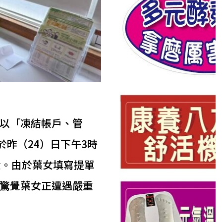
以「凍結帳戶、管
昨（24）日下午3時
金。由於葉女填寫提單
驚覺葉女正遭遇嚴重