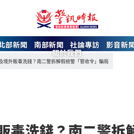
北部新聞
南部新聞
社論專訪
影音新
關於我們
及境外販毒洗錢？南二警拆解假檢警「管收令」騙局
販毒洗錢？南二警拆