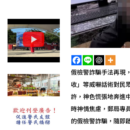
假檢警詐騙手法再現
收」等威嚇話術對民眾
許，神色慌張地奔進
時神情焦慮，郵局專
的假檢警詐騙，隨即