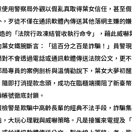
意使用警察局外觀以假亂真取得葉女信任，甚至假
外，歹徒不僅在通訊軟體內傳送其他落網主嫌的嫌
偽造的「法院行政凍結管收執行命令」，藉此威嚇
向葉女鐵腕斷言：「這百分之百是詐騙！」員警現
絕對不會透過電話或通訊軟體傳送法院公文，更不
郵局專員的案例剖析與溫情勸說下，葉女大夢初醒
，隨即打消提款念頭，成功在臨櫃端攔阻了新臺幣
騙帳號徹底封鎖。
假檢警是欺騙中高齡長輩的經典不法手段，詐騙集
點，大玩心理戰與威嚇策略。凡是接獲來電提及「