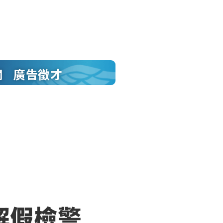
聞
廣告徵才
解假檢警