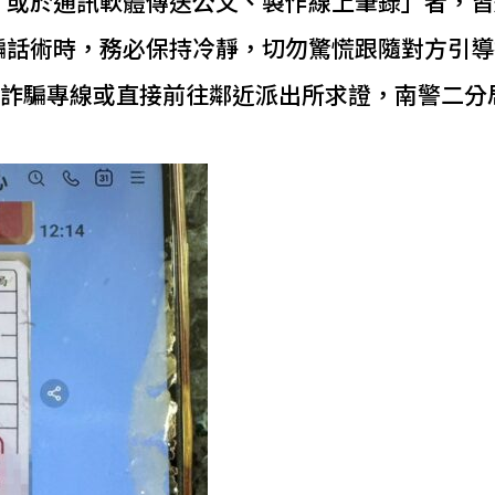
」或於通訊軟體傳送公文、製作線上筆錄」者，皆
騙話術時，務必保持冷靜，切勿驚慌跟隨對方引導
反詐騙專線或直接前往鄰近派出所求證，南警二分