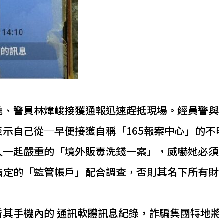
堯、警員林煒峻接獲通報迅速趕抵現場。經員警與
示自己從一早便接獲自稱「165報案中心」的不
入一起嚴重的「境外販毒洗錢一案」，威嚇她必須
指定的「監管帳戶」配合調查，否則其名下所有財
其手機內的 通訊軟體訊息紀錄，詐騙集團特地將