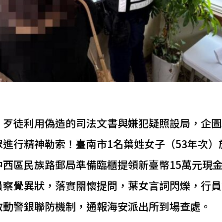
，歹徒利用偽造的司法文書與嫌犯疑照設局，企圖
進行精神勒索！臺南市1名葉姓女子（53年次）於
中西區民族路郵局準備臨櫃提領新臺幣15萬元現
員察覺異狀，落實關懷提問，葉女言詞閃爍，行員
啟動警銀聯防機制，通報海安派出所到場查處。