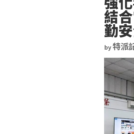
強化
結合
勤安
特派
by