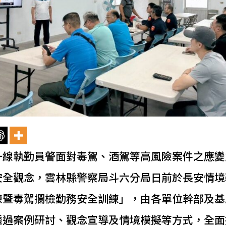
一線執勤員警面對毒駕、酒駕等高風險案件之應變
安全觀念，雲林縣警察局斗六分局日前於長安情境
練暨毒駕攔檢勤務安全訓練」，由各單位幹部及基
透過案例研討、觀念宣導及情境模擬等方式，全面