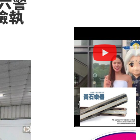
六警
檢執