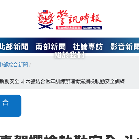
北部新聞
南部新聞
社論專訪
影音新
關於我們
中部綜合新聞
/
執勤安全 斗六警結合常年訓練辦理毒駕攔檢執勤安全訓練
綜合