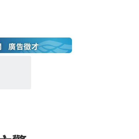
聞
廣告徵才