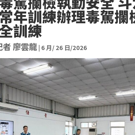
毒駕攔檢執勤安全 斗
常年訓練辦理毒駕攔
全訓練
記者 廖雲龍
|
6 月/ 26 日/2026