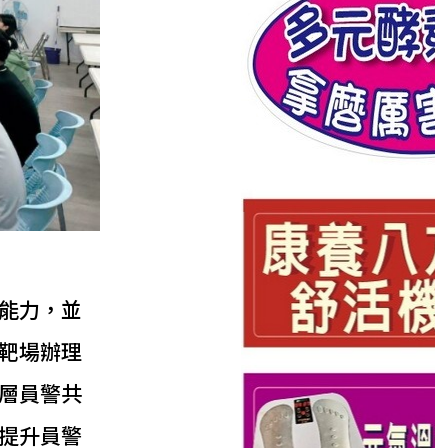
能力，並
靶場辦理
層員警共
提升員警