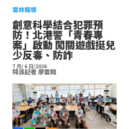
雲林報導
創意科學結合犯罪預
防！北港警「青春專
案」啟動 闖關遊戲挺兒
少反毒、防詐
7 月/ 6 日/2026
特派記者 廖雲龍