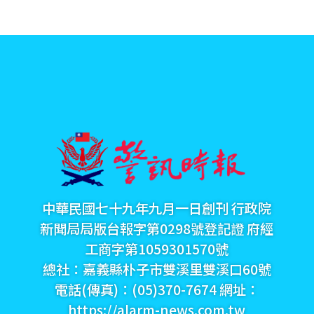
中華民國七十九年九月一日創刊 行政院
新聞局局版台報字第0298號登記證 府經
工商字第1059301570號
總社：嘉義縣朴子市雙溪里雙溪口60號
電話(傳真)：(05)370-7674 網址：
https://alarm-news.com.tw