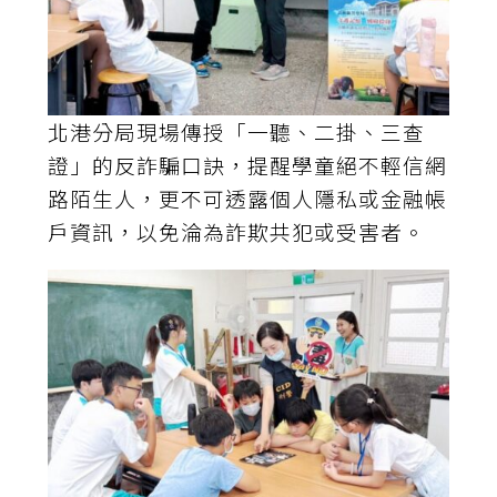
北港分局現場傳授「一聽、二掛、三查
證」的反詐騙口訣，提醒學童絕不輕信網
路陌生人，更不可透露個人隱私或金融帳
戶資訊，以免淪為詐欺共犯或受害者。