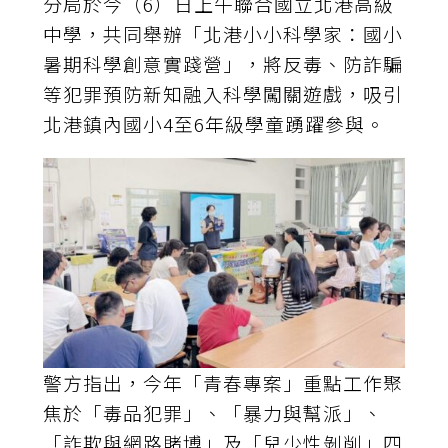
分局於今（6）日上午聯合國立北港高級
中學，共同舉辦「北港小小科學家：國小
暑期科學創意實踐營」，將反毒、防詐騙
等犯罪預防新知融入科學闖關遊戲，吸引
北港鎮內國小4至6年級學童踴躍參與。
警方指出，今年「青春專案」重點工作聚
焦於「毒品犯罪」、「暴力與幫派」、
「詐欺與網路賭博」及「兒少性剝削」四