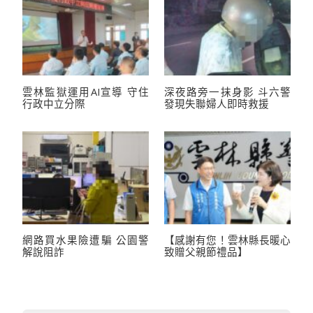
雲林監獄運用AI宣導 守住
深夜路旁一抹身影 斗六警
行政中立分際
發現失聯婦人即時救援
網路買水果險遭騙 公園警
【感謝有您！雲林縣長暖心
解說阻詐
致贈父親節禮品】