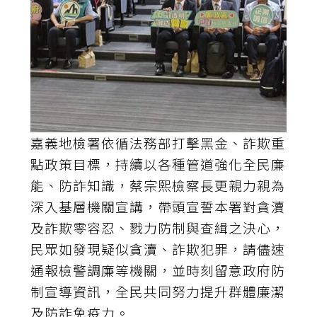
嘉義地檢署依循法務部打擊黑金、詐欺重
點政策目標，持續以各種管道強化全民廉
能、防詐知識，蔡宗熙檢察長更親力親為
深入基層機關宣講，帶頭宣誓本署對貪瀆
及詐欺零容忍、戮力防制與查緝之決心，
民眾如發現疑似貪瀆、詐欺犯罪，請儘速
通報檢警調廉等機關，並時刻留意政府防
制宣導資訊，全民共同努力提升群體廉潔
及防詐免疫力。