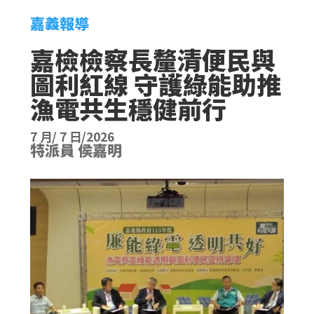
嘉義報導
嘉檢檢察長釐清便民與
圖利紅線 守護綠能助推
漁電共生穩健前行
7 月/ 7 日/2026
特派員 侯嘉明