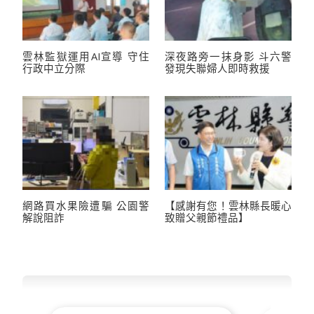
雲林監獄運用AI宣導 守住
深夜路旁一抹身影 斗六警
行政中立分際
發現失聯婦人即時救援
網路買水果險遭騙 公園警
【感謝有您！雲林縣長暖心
解說阻詐
致贈父親節禮品】