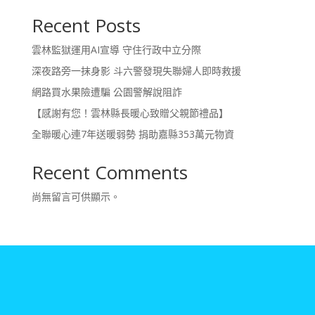
Recent Posts
雲林監獄運用AI宣導 守住行政中立分際
深夜路旁一抹身影 斗六警發現失聯婦人即時救援
網路買水果險遭騙 公園警解說阻詐
【感謝有您！雲林縣長暖心致贈父親節禮品】
全聯暖心連7年送暖弱勢 捐助嘉縣353萬元物資
Recent Comments
尚無留言可供顯示。