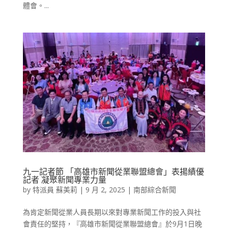
體會。...
九一記者節 「高雄市新聞從業聯盟總會」表揚績優
記者 凝聚新聞專業力量
by
特派員 蘇美莉
|
9 月 2, 2025
|
南部綜合新聞
為肯定新聞從業人員長期以來對專業新聞工作的投入與社
會責任的堅持，『高雄市新聞從業聯盟總會』於9月1日晚