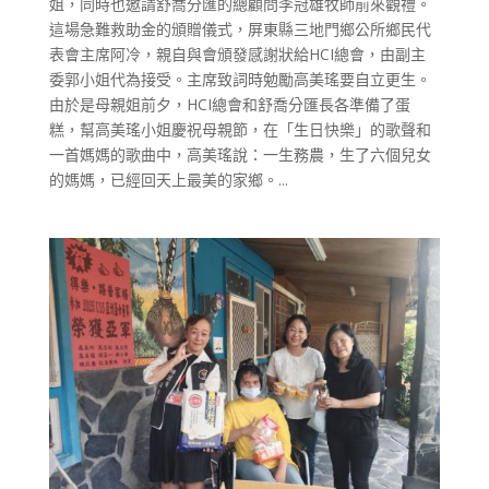
姐，同時也邀請舒喬分匯的總顧問李冠雄牧師前來觀禮。
這場急難救助金的頒贈儀式，屏東縣三地門鄉公所鄉民代
表會主席阿冷，親自與會頒發感謝狀給HCI總會，由副主
委郭小姐代為接受。主席致詞時勉勵高美瑤要自立更生。
由於是母親姐前夕，HCI總會和舒喬分匯長各準備了蛋
糕，幫高美瑤小姐慶祝母親節，在「生日快樂」的歌聲和
一首媽媽的歌曲中，高美瑤說：一生務農，生了六個兒女
的媽媽，已經回天上最美的家鄉。...