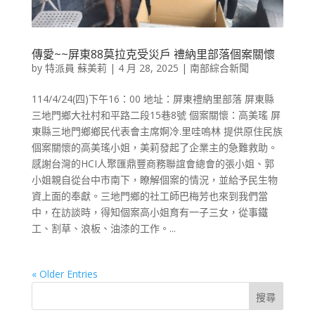
傳愛~~屏東88莫拉克受災戶 禮納里部落個案關懷
by
特派員 蘇美莉
|
4 月 28, 2025
|
南部綜合新聞
114/4/24(四)下午16：00 地址：屏東禮納里部落 屏東縣
三地門鄉大社村和平路二段15巷8號 個案關懷：高美瑤 屏
東縣三地門鄉鄉民代表會主席婀冷.里哇嗚林 提供原住民族
個案關懷的高美瑤小姐，美莉發起了企業主的急難救助。
感謝台灣的HCI人聚匯鼎豐商務聯誼會總會的張小姐、郭
小姐親自從台中市南下，瞭解個案的情況，並給予民生物
資上面的奉獻。三地門鄉的社工師巴梅芳也來到我們當
中，在訪談時，得知個案高小姐育有一子三女，從事鐵
工、割草、浪板、油漆的工作。...
« Older Entries
搜尋