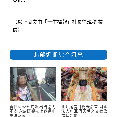
（以上圖文由「一生福報」社長徐璋穆 提
供）
北部近期綜合訊息
夏日炎炎七旬嬤出門體力
北汕尾鹿耳門天后宮 財團
不支 永康暖警扶上巡邏車
法人鹿耳門天后宮文教公
護送返家
益基金會