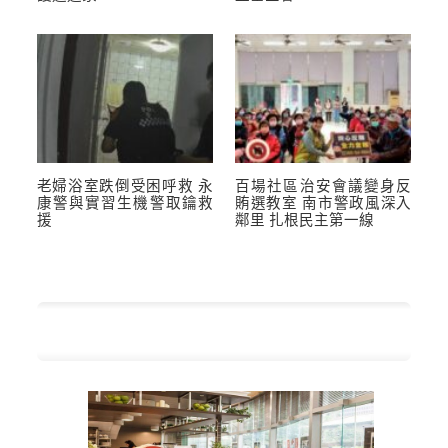
老婦浴室跌倒受困呼救 永
百場社區治安會議變身反
康警與實習生機警取鑰救
賄選教室 南市警政風深入
援
鄰里 扎根民主第一線