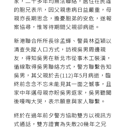
家，二十多年均無法聯絡，居住在民雄
的胞兄表示，因父親患病日益嚴重，母
親亦長期思念，擔憂胞弟的安危，遂報
案協尋，惟等待期間父親卻病逝。
新港聯合所所長徐孟輝、警員林亞穎以
清查失蹤人口方式，訪視吳男周邊親
友，得知吳男在新北市從事木工裝潢，
循線取得吳男聯絡方式，警方聯繫告知
吳男，其父親於去(112)年5月病逝，臨
終前念念不忘未能見其一面之憾事，且
家中年邁母親亦盼吳男返家，吳男聽聞
後嚎啕大哭，表示願意與家人聯繫。
終於在過年前夕警方協助雙方以視訊方
式通話，雙方證實為失散20幾年之兄