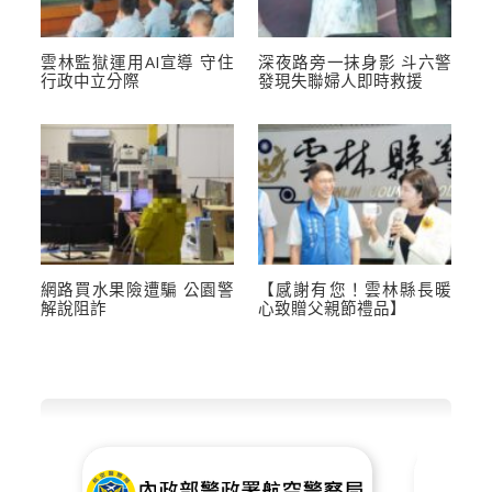
雲林監獄運用AI宣導 守住
深夜路旁一抹身影 斗六警
行政中立分際
發現失聯婦人即時救援
網路買水果險遭騙 公園警
【感謝有您！雲林縣長暖
解說阻詐
心致贈父親節禮品】