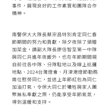
事件，展現良好的工作素質和團隊合作
精神。
南警保大大隊長蔡宗昌特別肯定同仁春
節期間的努力和貢獻，除夕夜除了頒贈
加菜金，請副大隊長廖信智至第一中隊
與同仁共進年夜飯外，也在年節期間親
自前往各中隊、分隊駐地以及線上巡邏
地點、2024台灣燈會、月津港燈節勤務
崗位慰勞同仁，並送上年節紅包為同仁
加油打氣，令保大同仁於犧牲與家人團
聚無私奉獻之際，仍能享受年節氣氛，
得到溫暖和支持。