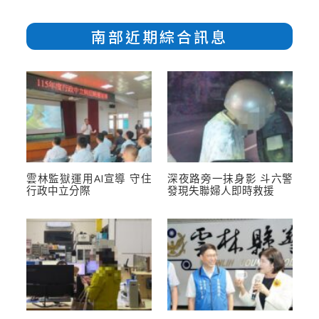
南部近期綜合訊息
雲林監獄運用AI宣導 守住
深夜路旁一抹身影 斗六警
行政中立分際
發現失聯婦人即時救援