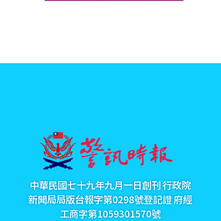
中華民國七十九年九月一日創刊 行政院
新聞局局版台報字第0298號登記證 府經
工商字第1059301570號