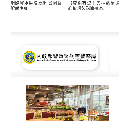
網路買水果險遭騙 公園警
【感謝有您！雲林縣長暖
解說阻詐
心致贈父親節禮品】