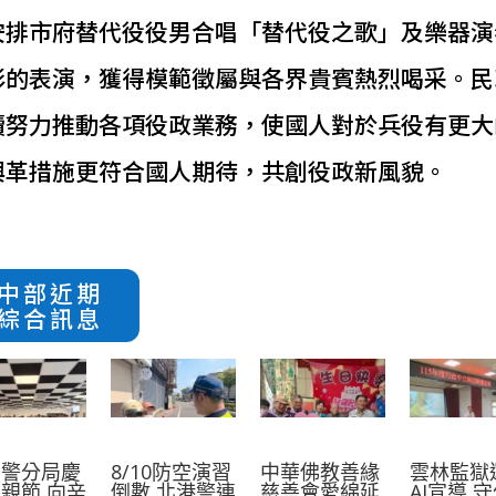
安排市府替代役役男合唱「替代役之歌」及樂器演
彩的表演，獲得模範徵屬與各界貴賓熱烈喝采。民
續努力推動各項役政業務，使國人對於兵役有更大
興革措施更符合國人期待，共創役政新風貌。
中部近期
綜合訊息
六警分局慶
8/10防空演習
中華佛教善緣
雲林監獄
親節 向辛
倒數 北港警連
慈善會愛綿延
AI宣導 