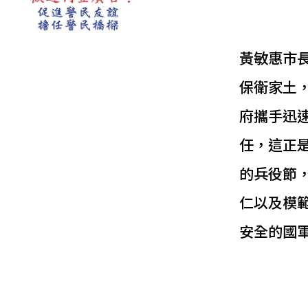
黃敏惠市
保衛家土
府攜手迅
任，這正
的兵役節
仁以及模
安全的國