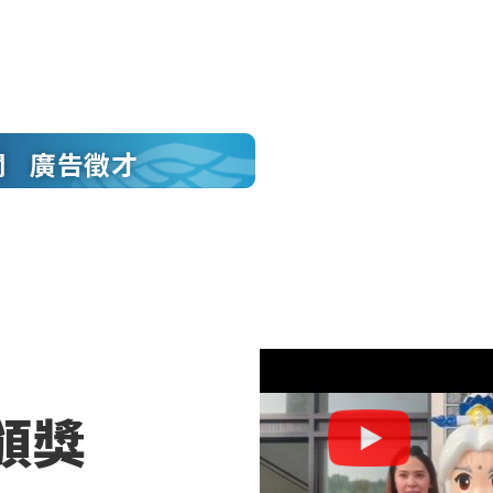
聞
廣告徵才
頒獎