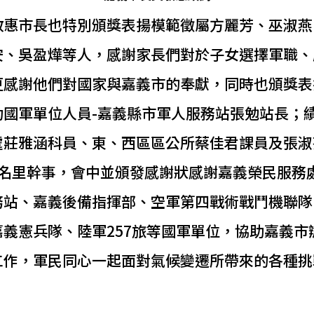
敏惠市長也特別頒獎表揚模範徵屬方麗芳、巫淑燕
安、吳盈燁等人，感謝家長們對於子女選擇軍職、
更感謝他們對國家與嘉義市的奉獻，同時也頒獎表
功國軍單位人員-嘉義縣市軍人服務站張勉站長；
處莊雅涵科員、東、西區區公所蔡佳君課員及張淑
9名里幹事，會中並頒發感謝狀感謝嘉義榮民服務
務站、嘉義後備指揮部、空軍第四戰術戰鬥機聯隊
嘉義憲兵隊、陸軍257旅等國軍單位，協助嘉義市
工作，軍民同心一起面對氣候變遷所帶來的各種挑