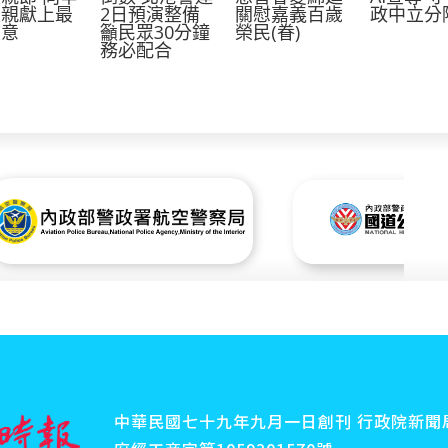
父親獻上最
2日預演整備
關慰嘉義百歲
政中立分
敬意
籲民眾30分鐘
榮民(眷)
務必配合
中華民國七十九年九月一日創刊 行政院新聞局