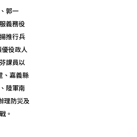
、郭一
服義務役
揚推行兵
績優役政人
芬課員以
處、嘉義縣
、陸軍南
辦理防災及
戰。