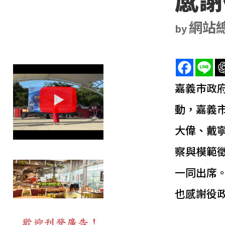
網站
by
嘉義市政府
動，嘉義
大偉、戴
察與模範
一同出席
也感謝役