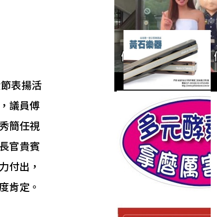
役節表揚活
，議員傅
秀簡任視
長官貴賓
力付出，
度肯定。