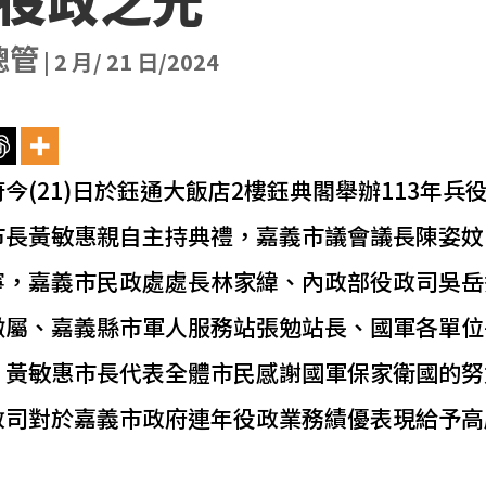
總管
|
2 月/ 21 日/2024
今(21)日於鈺通大飯店2樓鈺典閣舉辦113年兵
市長黃敏惠親自主持典禮，嘉義市議會議長陳姿妏
寧，嘉義市民政處處長林家緯、內政部役政司吳岳
徵屬、嘉義縣市軍人服務站張勉站長、國軍各單位
。黃敏惠市長代表全體市民感謝國軍保家衛國的努
政司對於嘉義市政府連年役政業務績優表現給予高