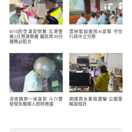
8/10防空演習倒數 北港警
雲林監獄運用AI宣導 守住
連2日預演整備 籲民眾30分
行政中立分際
鐘務必配合
深夜路旁一抹身影 斗六警
網路買水果險遭騙 公園警
發現失聯婦人即時救援
解說阻詐