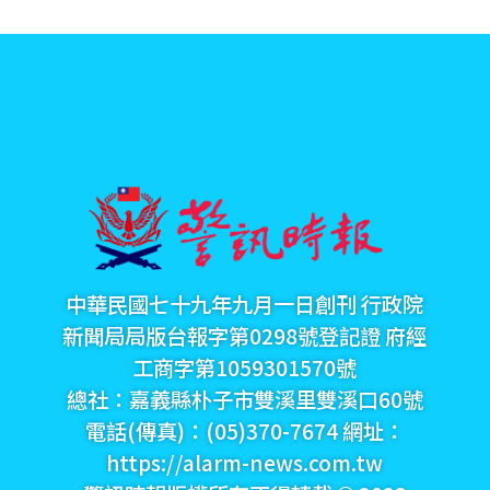
中華民國七十九年九月一日創刊 行政院
新聞局局版台報字第0298號登記證 府經
工商字第1059301570號
總社：嘉義縣朴子市雙溪里雙溪口60號
電話(傳真)：(05)370-7674 網址：
https://alarm-news.com.tw