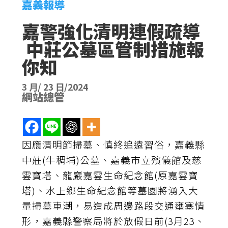
嘉義報導
嘉警強化清明連假疏導
中莊公墓區管制措施報
你知
3 月/ 23 日/2024
網站總管
因應清明節掃墓、慎終追遠習俗，嘉義縣
中莊(牛稠埔)公墓、嘉義市立殯儀館及慈
雲寶塔、龍巖嘉雲生命紀念館(原嘉雲寶
塔)、水上鄉生命紀念館等墓園將湧入大
量掃墓車潮，易造成周邊路段交通壅塞情
形，嘉義縣警察局將於放假日前(3月23、