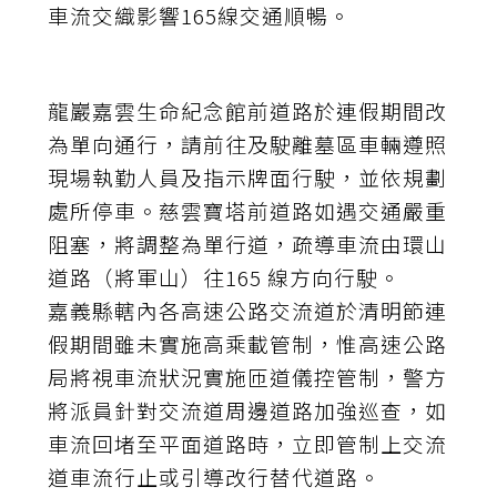
車流交織影響165線交通順暢。
龍巖嘉雲生命紀念館前道路於連假期間改
為單向通行，請前往及駛離墓區車輛遵照
現場執勤人員及指示牌面行駛，並依規劃
處所停車。慈雲寶塔前道路如遇交通嚴重
阻塞，將調整為單行道，疏導車流由環山
道路（將軍山）往165 線方向行駛。
嘉義縣轄內各高速公路交流道於清明節連
假期間雖未實施高乘載管制，惟高速公路
局將視車流狀況實施匝道儀控管制，警方
將派員針對交流道周邊道路加強巡查，如
車流回堵至平面道路時，立即管制上交流
道車流行止或引導改行替代道路。