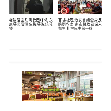
老婦浴室跌倒受困呼救 永
百場社區治安會議變身反
康警與實習生機警取鑰救
賄選教室 南市警政風深入
援
鄰里 扎根民主第一線