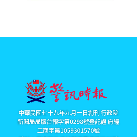
中華民國七十九年九月一日創刊 行政院
新聞局局版台報字第0298號登記證 府經
工商字第1059301570號