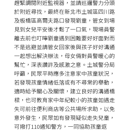
趕緊調閱附近監視器，並請巡邏警力分頭
於附近尋找，最終在新北市土城區四川路
及板橋區高爾夫路口發現劉童，管女到場
見到女兒平安後才鬆了一口氣，現場員警
離去前也叮嚀劉童遇到困難要好好面對而
不是逃避並請管女回家後與孩子好好溝通
一起想出解決辦法，母女倆對員警暖心的
幫忙，深表讚許及感激之意。土城警分局
呼籲，民眾平時應多注意家中孩童狀況，
若發現孩童情緒低落或有不尋常的舉動，
適時給予關心及關懷，建立良好的溝通橋
樑，也可教育家中年紀較小的孩童如遇走
失可前往便利商店等公共場所求助，以免
意外發生，民眾如有發現疑似走失兒童，
可撥打110通知警方，一同協助孩童返