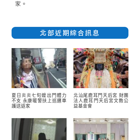
家。
北部近期綜合訊息
夏日炎炎七旬嬤出門體力
北汕尾鹿耳門天后宮 財團
不支 永康暖警扶上巡邏車
法人鹿耳門天后宮文教公
護送返家
益基金會