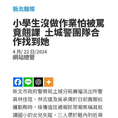
新北報導
小學生沒做作業怕被罵
竟翹課 土城警團隊合
作找到她
4 月/ 22 日/2024
網站總管
新北市政府警察局土城分局廣福派出所警
員林佳陞、林志遠及吳承儒於日前擔服巡
邏勤務時，接獲值班通報民眾報案稱其就
讀國小的女兒失蹤，三人便於轄內附近尋