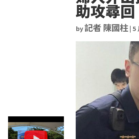
助攻尋回
記者 陳國柱
by
|
5