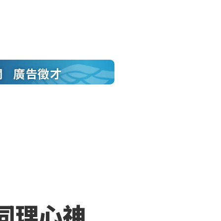
聞
廣告徵才
同理心神