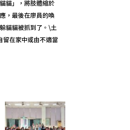
貓貓」，將肢體縮於
應，最後在廖員的喚
躲貓貓被抓到了。\土
自留在家中或由不適當