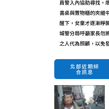
員警入內協助尋找，
書桌與置物櫃的夾縫
醒下，女童才逐漸睜
城警分局呼籲家長勿
之人代為照顧，以免
北部近期綜
合訊息