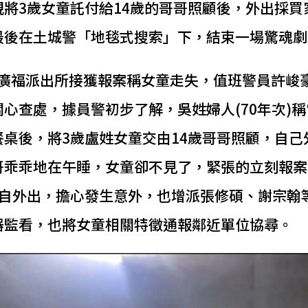
將3歲女童託付給14歲的哥哥照顧後，外出採買
最後在土城警「地毯式搜索」下，結束一場驚魂劇
分局廣福派出所接獲報案稱女童走失，值班警員許
心查處，據員警初步了解，吳姓婦人(70年次)
桌後，將3歲盧姓女童交由14歲哥哥照顧，自己
哥乖乖地在午睡，女童卻不見了，緊張的立刻報案
獨自外出，擔心發生意外，也增派張修碩、謝宗翰
器監看，也將女童相關特徵通報鄰近單位協尋。