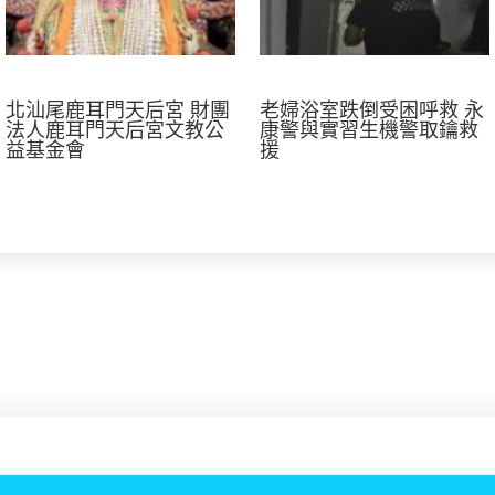
北汕尾鹿耳門天后宮 財團
老婦浴室跌倒受困呼救 永
法人鹿耳門天后宮文教公
康警與實習生機警取鑰救
益基金會
援