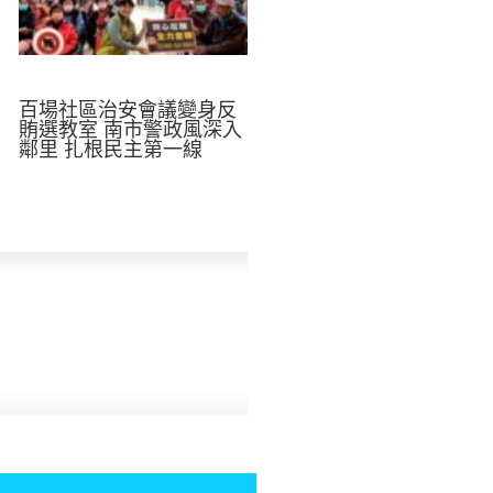
百場社區治安會議變身反
賄選教室 南市警政風深入
鄰里 扎根民主第一線