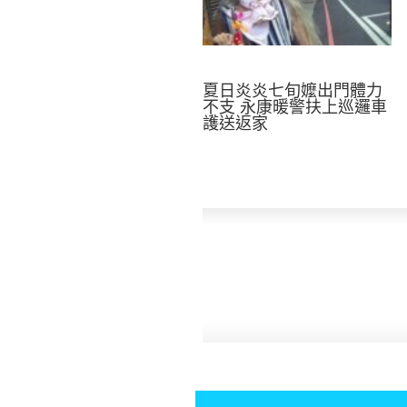
夏日炎炎七旬嬤出門體力
不支 永康暖警扶上巡邏車
護送返家