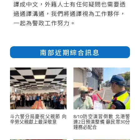
譯成中文，外籍人士有任何疑問也需要透
過通譯溝通，我們將通譯視為工作夥伴，
一起為警政工作努力。
南部近期綜合訊息
斗六警分局慶祝父親節 向
8/10防空演習倒數 北港警
辛勞父親獻上最深敬意
連2日預演整備 籲民眾30分
鐘務必配合