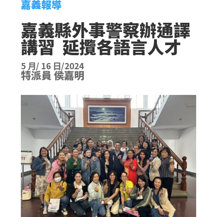
嘉義報導
嘉義縣外事警察辦通譯
講習 延攬各語言人才
5 月/ 16 日/2024
特派員 侯嘉明