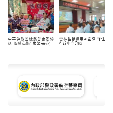
中華佛教善緣慈善會愛綿
雲林監獄運用AI宣導 守住
延 關慰嘉義百歲榮民(眷)
行政中立分際