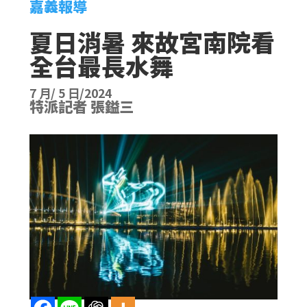
嘉義報導
夏日消暑 來故宮南院看
全台最長水舞
7 月/ 5 日/2024
特派記者 張鎰三