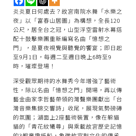
炎炎夏日何處去？故宮南院水舞「水樂之
夜」以「富春山居圖」為構想，全長120
公尺，居全台之冠，山型浮空雷射水幕搭
配十鼓擊樂團重新編寫名曲「憶想之
門」，是夏夜視覺與聽覺的饗宴；即日起
至9月1日，每週二至週日晚上6時至9
時，璀璨登場！
深受觀眾期待的水舞秀今年增強了藝術
性，除以名曲「憶想之門」開場，再以傳
藝金曲家李哲藝帶領的灣聲樂團獻出「台
灣音樂集錦交響詩」收尾，展現氣勢磅礡
的氛圍；湖面上2座藝術裝置，像在躲貓
貓的「青花紋犧尊」與乘載故宮歷史記憶
的3艘童趣紙船，象徵故宮對文化的傳承