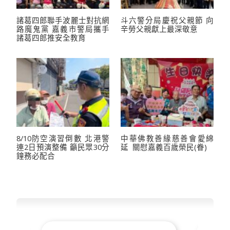
諸葛四郎聯手波麗士對抗網
斗六警分局慶祝父親節 向
路魔鬼黨 嘉義市警局攜手
辛勞父親獻上最深敬意
諸葛四郎推安全教育
8/10防空演習倒數 北港警
中華佛教善緣慈善會愛綿
連2日預演整備 籲民眾30分
延 關慰嘉義百歲榮民(眷)
鐘務必配合