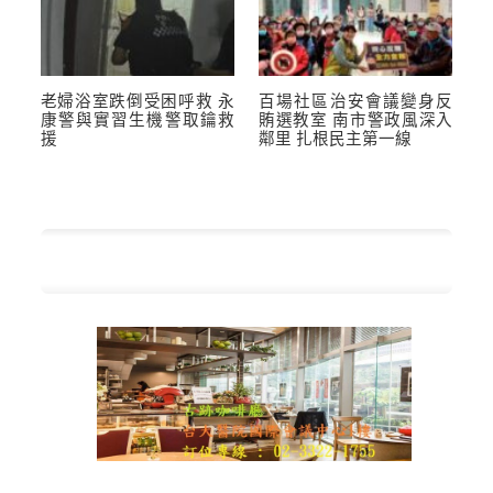
老婦浴室跌倒受困呼救 永
百場社區治安會議變身反
康警與實習生機警取鑰救
賄選教室 南市警政風深入
援
鄰里 扎根民主第一線