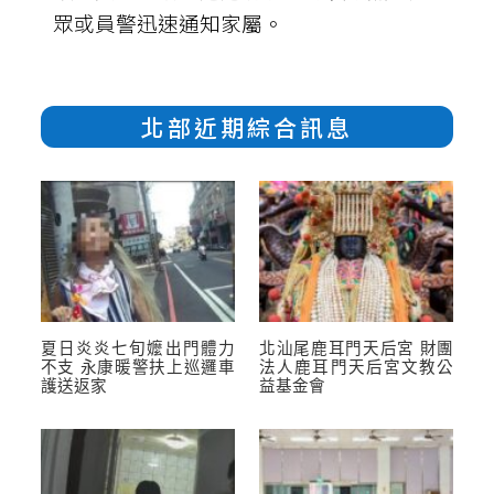
眾或員警迅速通知家屬。
北部近期綜合訊息
夏日炎炎七旬嬤出門體力
北汕尾鹿耳門天后宮 財團
不支 永康暖警扶上巡邏車
法人鹿耳門天后宮文教公
護送返家
益基金會