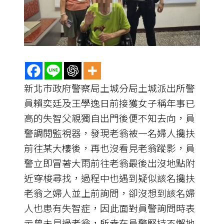
新北市政府警察局土城分局土城派出所警
員賴奕廷及王學逸日前接獲女子稱年事已
高的失智父親獨自出門後便不知去向，員
警調閱監視器，發現老翁被一名婦人攙扶
前往某大樓後，再也沒看見老翁蹤影，員
警立即冒著大雨前往老翁最後出沒地點附
近穿梭尋找，過程中也遇到疑似該名攙扶
老翁之婦人並上前詢問，卻沒想到該名婦
人也患有失智症，因此面對員警詢問時表
示曾未見過老翁，所幸在員警堅持不懈地