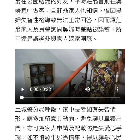
翁在公園結識的好友，平時莊翁會前往吳
婦家中做客，且莊翁家人也知情，惟因吳
婦失智性格導致無法正常回答，因而讓莊
翁家人及員警詢問吳婦時差點被誤導，所
幸還是讓老翁與家人返家團聚。
土城警分局呼籲，家中長者如有失智情
形，應多加留意其動向，避免讓其單獨出
門，亦可為家人申請及配戴防走失愛心手
環，如不慎發生迷途情事，得以讓熱心民