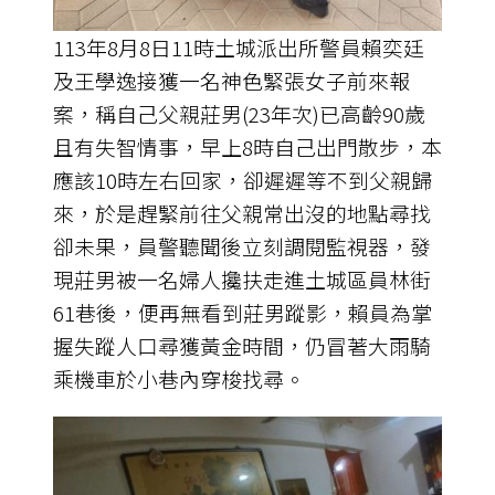
113年8月8日11時土城派出所警員賴奕廷
及王學逸接獲一名神色緊張女子前來報
案，稱自己父親莊男(23年次)已高齡90歲
且有失智情事，早上8時自己出門散步，本
應該10時左右回家，卻遲遲等不到父親歸
來，於是趕緊前往父親常出沒的地點尋找
卻未果，員警聽聞後立刻調閱監視器，發
現莊男被一名婦人攙扶走進土城區員林街
61巷後，便再無看到莊男蹤影，賴員為掌
握失蹤人口尋獲黃金時間，仍冒著大雨騎
乘機車於小巷內穿梭找尋。