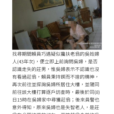
找尋期間賴員巧遇疑似攙扶老翁的吳姓婦
人(43年次)，便立即上前詢問吳婦，是否
認識走失的莊男，惟吳婦表示不認識也沒
有看過莊翁，賴員秉持鍥而不捨的精神，
再次前往並探詢吳婦所居住大樓，並隨同
前往該大樓打算逐戶訪查時，最後於同(8)
日15時在吳婦家中尋獲莊翁；後來員警也
意外得知，原來吳婦也是失智老人，是莊