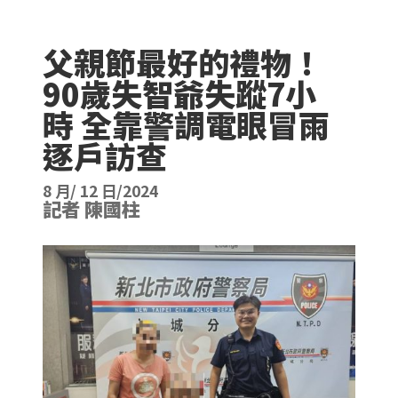
父親節最好的禮物！
90歲失智爺失蹤7小
時 全靠警調電眼冒雨
逐戶訪查
8 月/ 12 日/2024
記者 陳國柱