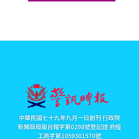
中華民國七十九年九月一日創刊 行政院
新聞局局版台報字第0298號登記證 府經
工商字第1059301570號