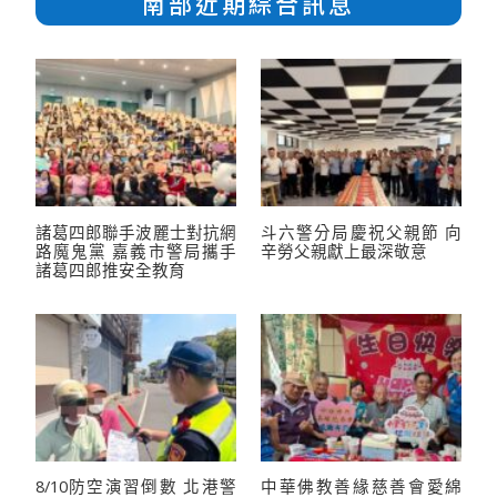
南部近期綜合訊息
諸葛四郎聯手波麗士對抗網
斗六警分局慶祝父親節 向
路魔鬼黨 嘉義市警局攜手
辛勞父親獻上最深敬意
諸葛四郎推安全教育
8/10防空演習倒數 北港警
中華佛教善緣慈善會愛綿