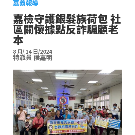
嘉義報導
嘉檢守護銀髮族荷包 社
區關懷據點反詐騙顧老
本
8 月/ 14 日/2024
特派員 侯嘉明