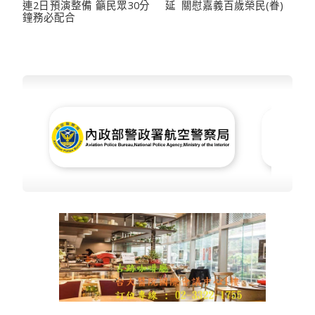
連2日預演整備 籲民眾30分
延 關慰嘉義百歲榮民(眷)
鐘務必配合