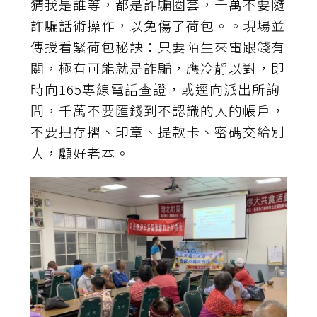
猜我是誰等，都是詐騙圈套，千萬不要隨
詐騙話術操作，以免傷了荷包。。現場並
傳授看緊荷包秘訣：只要陌生來電跟錢有
關，極有可能就是詐騙，應冷靜以對，即
時向165專線電話查證，或逕向派出所詢
問，千萬不要匯錢到不認識的人的帳戶，
不要把存摺、印章、提款卡、密碼交給別
人，顧好老本。