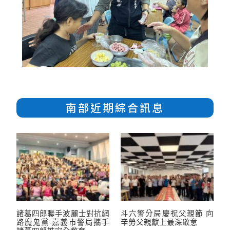
南部近期綜合訊息
諸葛四郎聯手波麗士對抗網
斗六警分局慶祝父親節 向
路魔鬼黨 嘉義市警局攜手
辛勞父親獻上最深敬意