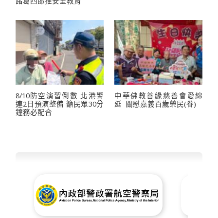
諸葛四郎推安全教育
8/10防空演習倒數 北港警
中華佛教善緣慈善會愛綿
連2日預演整備 籲民眾30分
延 關慰嘉義百歲榮民(眷)
鐘務必配合