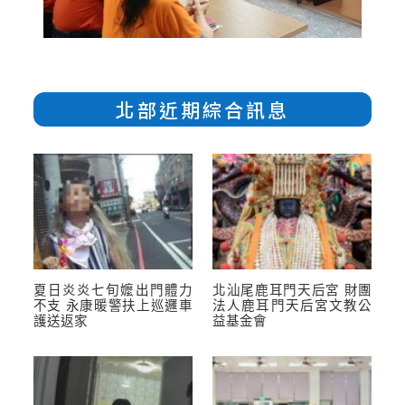
北部近期綜合訊息
夏日炎炎七旬嬤出門體力
北汕尾鹿耳門天后宮 財團
不支 永康暖警扶上巡邏車
法人鹿耳門天后宮文教公
護送返家
益基金會