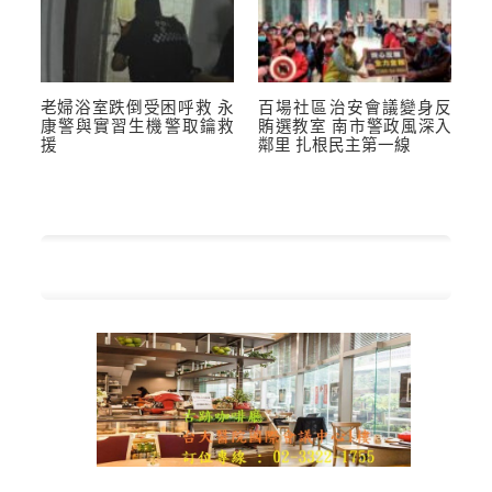
老婦浴室跌倒受困呼救 永
百場社區治安會議變身反
康警與實習生機警取鑰救
賄選教室 南市警政風深入
援
鄰里 扎根民主第一線