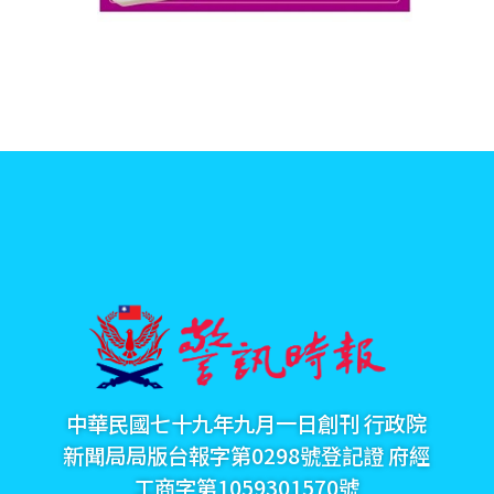
中華民國七十九年九月一日創刊 行政院
新聞局局版台報字第0298號登記證 府經
工商字第1059301570號