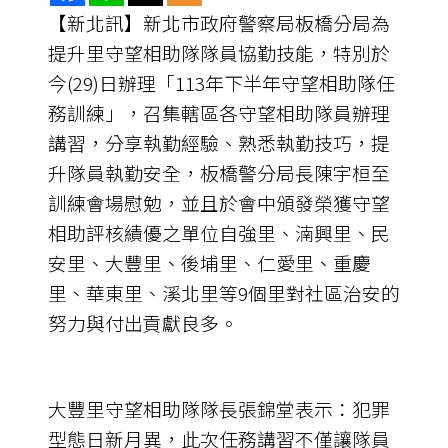
【新北訊】新北市政府警察局板橋分局為
提升里守望相助隊隊員協勤技能，特別於
今(29)日辦理「113年下半年守望相助隊任
務訓練」，召集轄區各守望相助隊員辦理
講習，分享執勤經驗、熟悉執勤技巧，提
升隊員執勤安全，板橋警分局長陳宇桓至
訓練會場慰勉，並且於會中頒發榮獲守望
相助評核績優之單位自強里、湳興里、民
安里、大豐里、後埔里、仁愛里、重慶
里、華東里、溪北里等9個里對社區治安的
努力與付出貢獻良多。
大豐里守望相助隊隊長張錦堂表示：犯罪
型態日新月異，此次任務講習不僅讓隊員