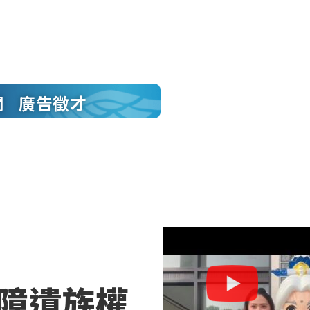
聞
廣告徵才
保障遺族權