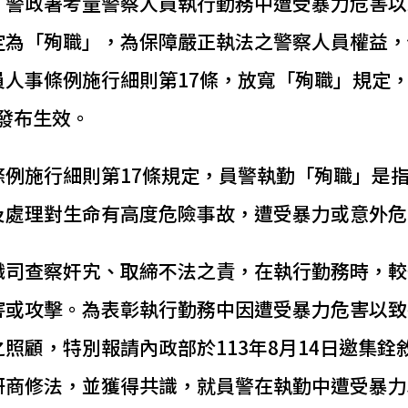
。警政署考量警察人員執行勤務中遭受暴力危害以
定為「殉職」，為保障嚴正執法之警察人員權益，
員人事條例施行細則第17條，放寬「殉職」規定
銜發布生效。
條例施行細則第17條規定，員警執勤「殉職」是
及處理對生命有高度危險事故，遭受暴力或意外危
職司查察奸宄、取締不法之責，在執行勤務時，較
害或攻擊。為表彰執行勤務中因遭受暴力危害以致
照顧，特別報請內政部於113年8月14日邀集銓
研商修法，並獲得共識，就員警在執勤中遭受暴力