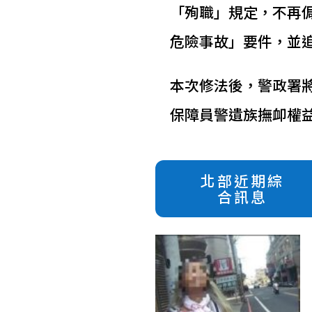
「殉職」規定，不再
危險事故」要件，並
本次修法後，警政署
保障員警遺族撫卹權
北部近期綜
合訊息