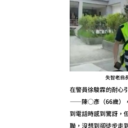
失智老翁長
在警員徐駿霖的耐心
——陳○彥（66歲
到電話時感到驚訝，
聯，沒想到卻徒步走