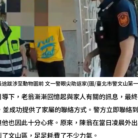
途跋涉至動物園前 文一警眼尖助返家(圖/臺北市警文山第一
引導下，老翁漸漸回憶起與家人有關的訊息，最終
），並成功提供了家屬的聯絡方式。警方立即聯絡
但他也因此十分心疼。原來，陳翁在當日凌晨外出
到了文山區，足足耗費了不少力氣。