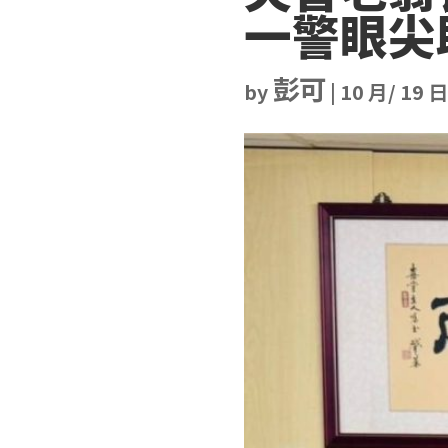
一警眼尖
彭可
by
|
10 月/ 19 