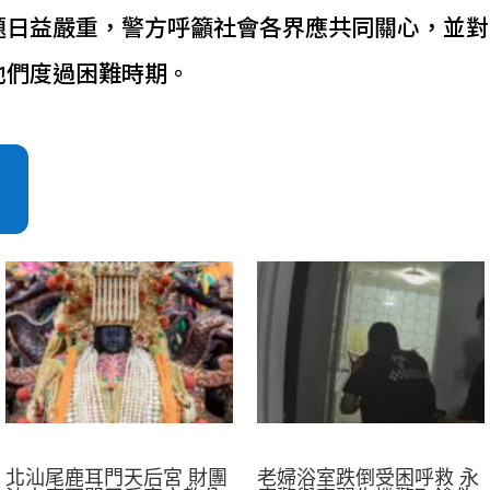
題日益嚴重，警方呼籲社會各界應共同關心，並對
他們度過困難時期。
北汕尾鹿耳門天后宮 財團
老婦浴室跌倒受困呼救 永