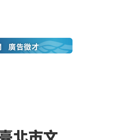
聞
廣告徵才
 臺北市文