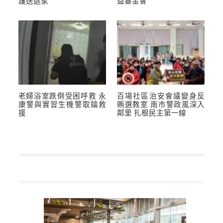
護送返家
益基金會
老婦浴室跌倒受困呼救 永
百場社區治安會議變身反
康警與實習生機警取鑰救
賄選教室 南市警政風深入
援
鄰里 扎根民主第一線