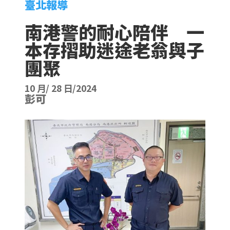
臺北報導
南港警的耐心陪伴 一
本存摺助迷途老翁與子
團聚
10 月/ 28 日/2024
彭可