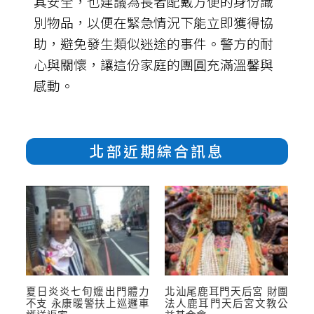
其安全，也建議為長者配戴方便的身份識
別物品，以便在緊急情況下能立即獲得協
助，避免發生類似迷途的事件。警方的耐
心與關懷，讓這份家庭的團圓充滿溫馨與
感動。
北部近期綜合訊息
夏日炎炎七旬嬤出門體力
北汕尾鹿耳門天后宮 財團
不支 永康暖警扶上巡邏車
法人鹿耳門天后宮文教公