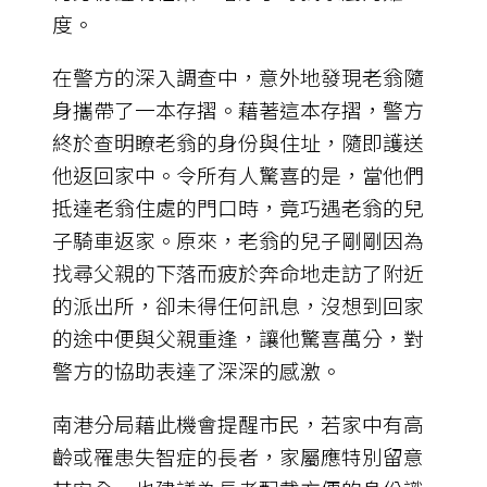
度。
在警方的深入調查中，意外地發現老翁隨
身攜帶了一本存摺。藉著這本存摺，警方
終於查明瞭老翁的身份與住址，隨即護送
他返回家中。令所有人驚喜的是，當他們
抵達老翁住處的門口時，竟巧遇老翁的兒
子騎車返家。原來，老翁的兒子剛剛因為
找尋父親的下落而疲於奔命地走訪了附近
的派出所，卻未得任何訊息，沒想到回家
的途中便與父親重逢，讓他驚喜萬分，對
警方的協助表達了深深的感激。
南港分局藉此機會提醒市民，若家中有高
齡或罹患失智症的長者，家屬應特別留意