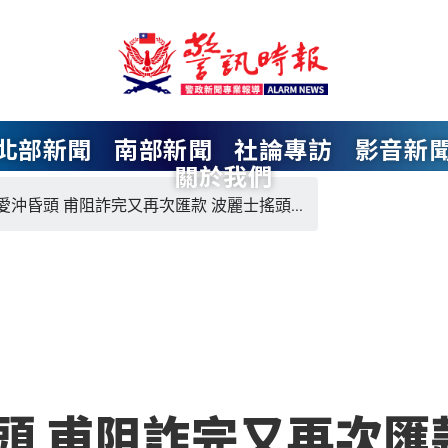
北部新聞
南部新聞
社論專訪
影音新
關於我們
愛沖昏頭 甫阻詐完又再次匯款 波麗士搖頭...
頭 甫阻詐完又再次匯