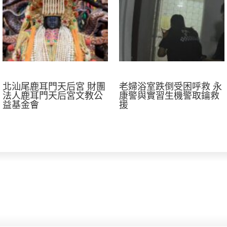
北汕尾鹿耳門天后宮 財團
老婦浴室跌倒受困呼救 永
法人鹿耳門天后宮文教公
康警與實習生機警取鑰救
益基金會
援