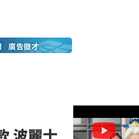
聞
廣告徵才
款 波麗士