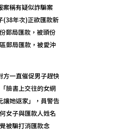
員報案稱有疑似詐騙案
(38年次)正欲匯款新
頭份郵局匯款，被頭份
區郵局匯款，被愛沖
對方一直催促男子趕快
「臉書上交往的女網
元讓她返家」，員警告
何女子與匯款人姓名
覺被騙打消匯款念