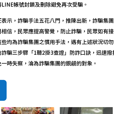
LINE帳號封鎖及刪除避免再次受騙。
旺表示，詐騙手法五花八門，推陳出新，詐騙集團
易相信，民眾應提高警覺，防止詐騙，民眾如有接
這些均為詐騙集團之慣用手法，遇有上述狀況切勿
詐騙三步驟「1聽2掛3查證」防詐口訣，迅速撥打1
免一時失察，淪為詐騙集團的覬覦的對象。