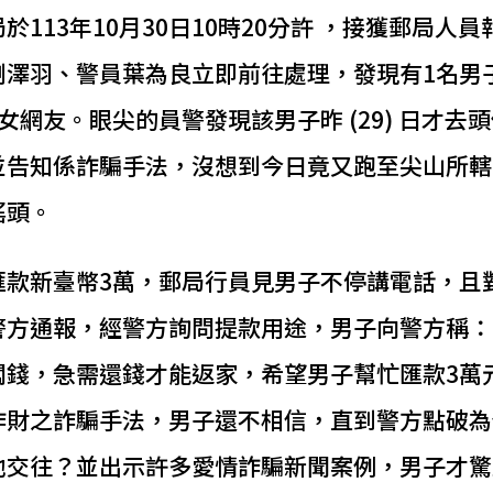
113年10月30日10時20分許 ，接獲郵局人
澤羽、警員葉為良立即前往處理，發現有1名男子
女網友。眼尖的員警發現該男子昨 (29) 日才去
並告知係詐騙手法，沒想到今日竟又跑至尖山所轄
搖頭。
匯款新臺幣3萬，郵局行員見男子不停講電話，且
警方通報，經警方詢問提款用途，男子向警方稱：
闆錢，急需還錢才能返家，希望男子幫忙匯款3萬
詐財之詐騙手法，男子還不相信，直到警方點破為
他交往？並出示許多愛情詐騙新聞案例，男子才驚