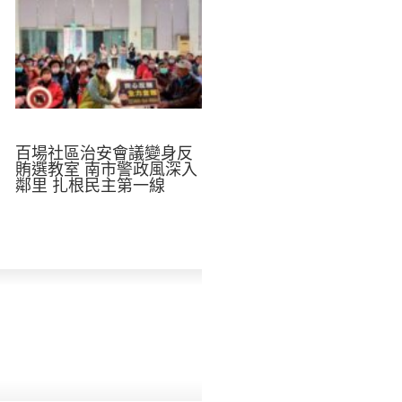
百場社區治安會議變身反
賄選教室 南市警政風深入
鄰里 扎根民主第一線