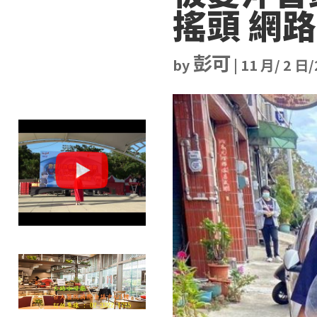
搖頭 網
彭可
by
|
11 月/ 2 日