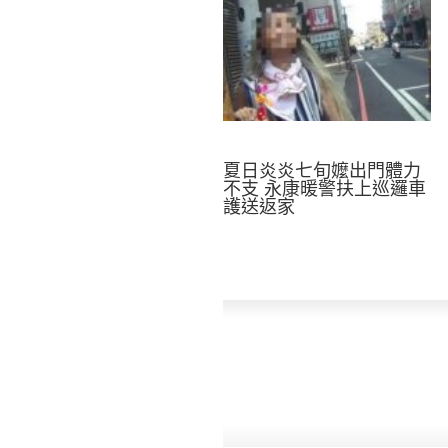
夏日炎炎七旬嬤出門體力
不支 永康暖警扶上巡邏車
護送返家