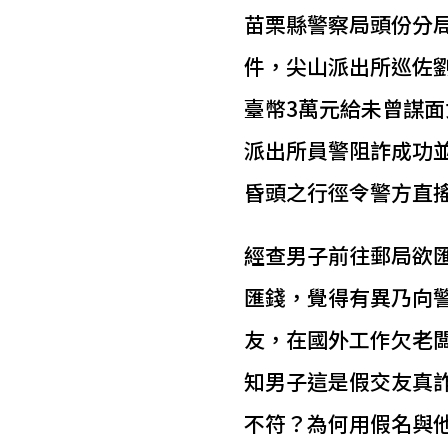
苗栗縣警察局頭份分局於
件，尖山派出所巡佐劉
臺幣3萬元給未曾謀面
派出所員警阻詐成功
昏頭之行徑令警方直
經查男子前往郵局欲
匯錢，覺得有異乃向
友，在國外工作欠老
知男子這是假交友真
不符？為何用假名與