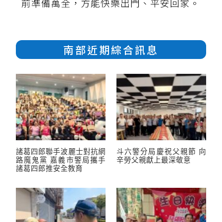
前準備萬全，方能快樂出門、平安回家。
南部近期綜合訊息
諸葛四郎聯手波麗士對抗網
斗六警分局慶祝父親節 向
路魔鬼黨 嘉義市警局攜手
辛勞父親獻上最深敬意
諸葛四郎推安全教育