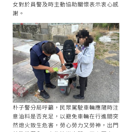
女對於員警及時主動協助關懷表示衷心感
謝。
朴子警分局呼籲，民眾駕駛車輛應隨時注
意油料是否充足，以避免車輛在行進間突
然熄火致生危害，勞心勞力又勞神，出門