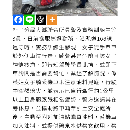
朴子分局大鄉聯合所員警及實務訓練生等
3員，日前擔服巡邏勤務，沿縣道168線
巡守時，實務訓練生發現一女子徒手牽車
於外側車道行走，感覺甚是危險且該女子
神情疲憊，即告知駕駛學長此情，並即下
車詢問是否需要幫忙，業經了解情況，係
蔡姓女子騎乘機車未注意油料見底，行駛
中突然熄火，並表示已自行牽行約1公里
以上且身體感覺相當疲勞，警方遂請其在
旁休息，並協助將車輛牽引至安全處所
後，主動至附近加油站購買油料，替機車
加入油料，並提供礦泉水供蔡女飲用，蔡