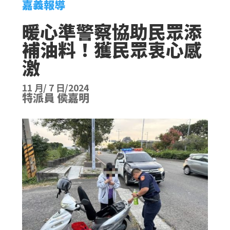
嘉義報導
暖心準警察協助民眾添
補油料！獲民眾衷心感
激
11 月/ 7 日/2024
特派員 侯嘉明