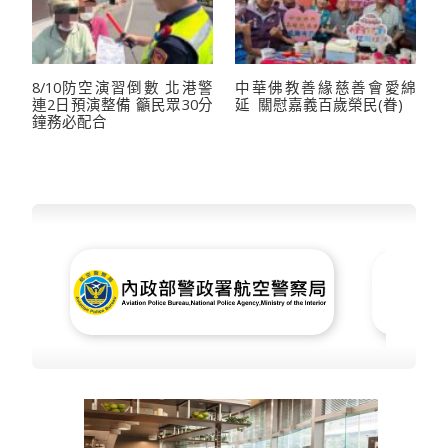
8/10防空演習倒數 北港警
中華佛教善緣慈善會愛綿
連2日預演整備 籲民眾30分
延 關慰嘉義百歲榮民(眷)
鐘務必配合