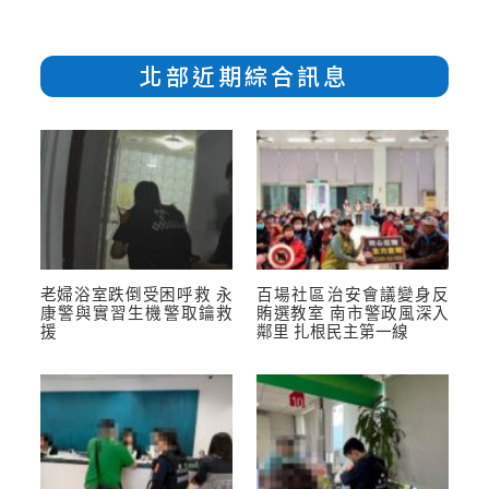
北部近期綜合訊息
老婦浴室跌倒受困呼救 永
百場社區治安會議變身反
康警與實習生機警取鑰救
賄選教室 南市警政風深入
援
鄰里 扎根民主第一線