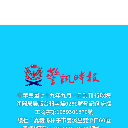
中華民國七十九年九月一日創刊 行政院
新聞局局版台報字第0298號登記證 府經
工商字第1059301570號
總社：嘉義縣朴子市雙溪里雙溪口60號