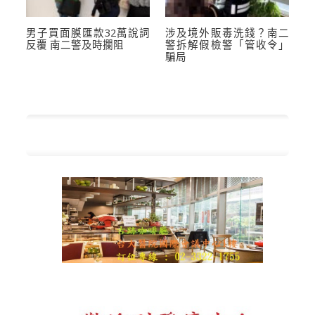
男子買面膜匯款32萬說詞
涉及境外販毒洗錢？南二
反覆 南二警及時攔阻
警拆解假檢警「管收令」
騙局