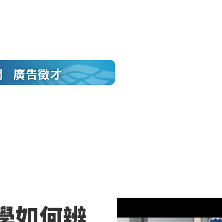
聞
廣告徵才
學如何辨