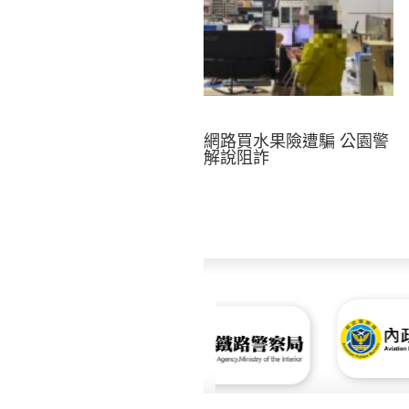
網路買水果險遭騙 公園警
解說阻詐