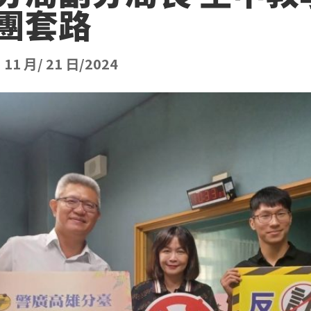
團套路
|
11 月/ 21 日/2024