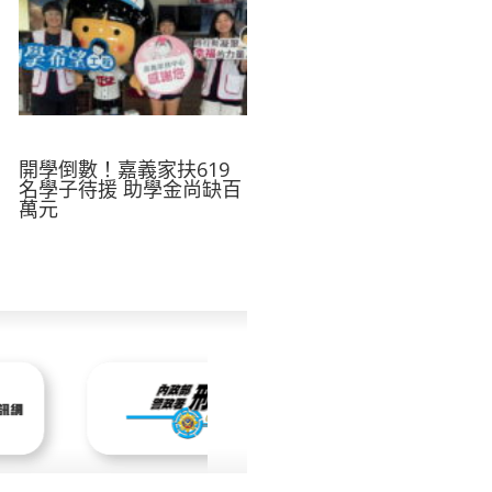
開學倒數！嘉義家扶619
名學子待援 助學金尚缺百
萬元