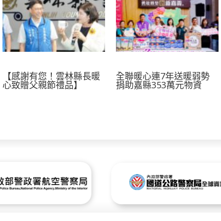
【感謝有您！雲林縣長暖
全聯暖心連7年送暖弱勢
心致贈父親節禮品】
捐助嘉縣353萬元物資